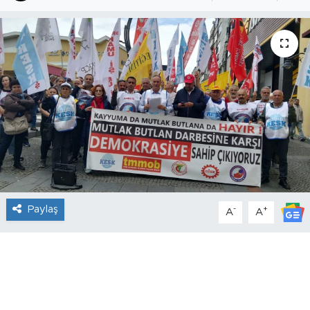
Paylaş
-
+
A
A