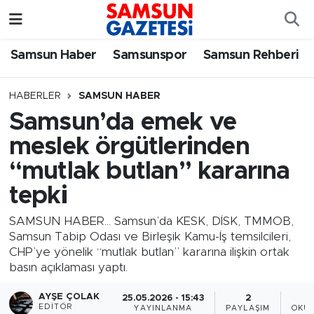
Samsun Haber
Samsun Nöbetçi Eczaneler
Samsun Haber
Samsunspor
Samsun Rehberi
Samsunspor
Samsun Hava Durumu
HABERLER
SAMSUN HABER
Samsun’da emek ve
Samsun Rehberi
SAMSUN Namaz Vakitleri
meslek örgütlerinden
Resmi İlanlar
Samsun Trafik Yoğunluk Haritası
“mutlak butlan” kararına
tepki
Süper Lig Puan Durumu ve Fikstür
SAMSUN HABER... Samsun’da KESK, DİSK, TMMOB,
Tüm Manşetler
Samsun Tabip Odası ve Birleşik Kamu-İş temsilcileri,
CHP’ye yönelik “mutlak butlan” kararına ilişkin ortak
basın açıklaması yaptı.
Son Dakika Haberleri
AYŞE ÇOLAK
25.05.2026 - 15:43
2
Haber Arşivi
EDITÖR
YAYINLANMA
PAYLAŞIM
OKUN