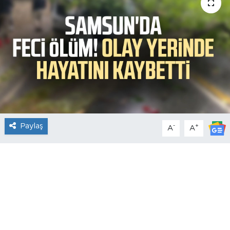
Paylaş
-
+
A
A