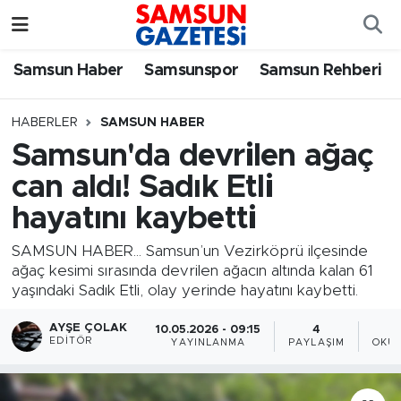
Samsun Haber
Samsun Nöbetçi Eczaneler
Samsun Haber
Samsunspor
Samsun Rehberi
Samsunspor
Samsun Hava Durumu
HABERLER
SAMSUN HABER
Samsun'da devrilen ağaç
Samsun Rehberi
SAMSUN Namaz Vakitleri
can aldı! Sadık Etli
Resmi İlanlar
Samsun Trafik Yoğunluk Haritası
hayatını kaybetti
Süper Lig Puan Durumu ve Fikstür
SAMSUN HABER... Samsun’un Vezirköprü ilçesinde
ağaç kesimi sırasında devrilen ağacın altında kalan 61
yaşındaki Sadık Etli, olay yerinde hayatını kaybetti.
Tüm Manşetler
AYŞE ÇOLAK
10.05.2026 - 09:15
4
Son Dakika Haberleri
EDITÖR
YAYINLANMA
PAYLAŞIM
OKUN
Haber Arşivi