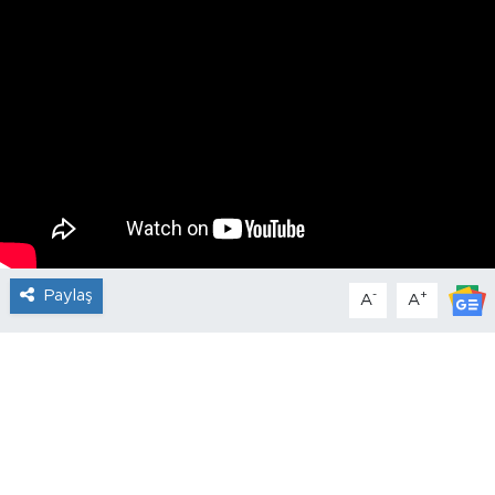
Paylaş
-
+
A
A