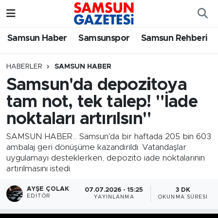
Samsun Haber
Samsun Nöbetçi Eczaneler
Samsun Haber
Samsunspor
Samsun Rehberi
Samsunspor
Samsun Hava Durumu
HABERLER
SAMSUN HABER
Samsun'da depozitoya
Samsun Rehberi
SAMSUN Namaz Vakitleri
tam not, tek talep! "İade
Resmi İlanlar
Samsun Trafik Yoğunluk Haritası
noktaları artırılsın"
Süper Lig Puan Durumu ve Fikstür
SAMSUN HABER... Samsun'da bir haftada 205 bin 603
ambalaj geri dönüşüme kazandırıldı. Vatandaşlar
uygulamayı desteklerken, depozito iade noktalarının
Tüm Manşetler
artırılmasını istedi.
Son Dakika Haberleri
AYŞE ÇOLAK
07.07.2026 - 15:25
3 DK
EDITÖR
YAYINLANMA
OKUNMA SÜRESI
Haber Arşivi