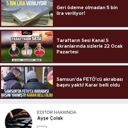
Geri ödeme olmadan 5 bin
lira veriliyor!
Taraftarın Sesi Kanal S
ekranlarında sizlerle 22 Ocak
Pazartesi
Samsun'da FETÖ'cü akrabası
başını yaktı! Karar belli oldu
EDITÖR HAKKINDA
Ayşe Çolak