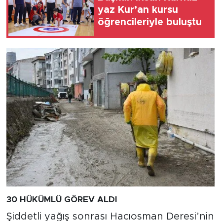
yaz Kur’an kursu
öğrencileriyle buluştu
30 HÜKÜMLÜ GÖREV ALDI
Şiddetli yağış sonrası Hacıosman Deresi’nin