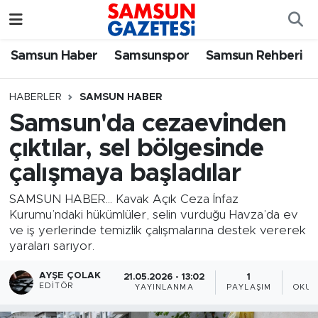
Samsun Haber
Samsun Nöbetçi Eczaneler
Samsun Haber
Samsunspor
Samsun Rehberi
Samsunspor
Samsun Hava Durumu
HABERLER
SAMSUN HABER
Samsun'da cezaevinden
Samsun Rehberi
SAMSUN Namaz Vakitleri
çıktılar, sel bölgesinde
Resmi İlanlar
Samsun Trafik Yoğunluk Haritası
çalışmaya başladılar
Süper Lig Puan Durumu ve Fikstür
SAMSUN HABER... Kavak Açık Ceza İnfaz
Kurumu’ndaki hükümlüler, selin vurduğu Havza’da ev
ve iş yerlerinde temizlik çalışmalarına destek vererek
Tüm Manşetler
yaraları sarıyor.
Son Dakika Haberleri
AYŞE ÇOLAK
21.05.2026 - 13:02
1
EDITÖR
YAYINLANMA
PAYLAŞIM
OKUN
Haber Arşivi