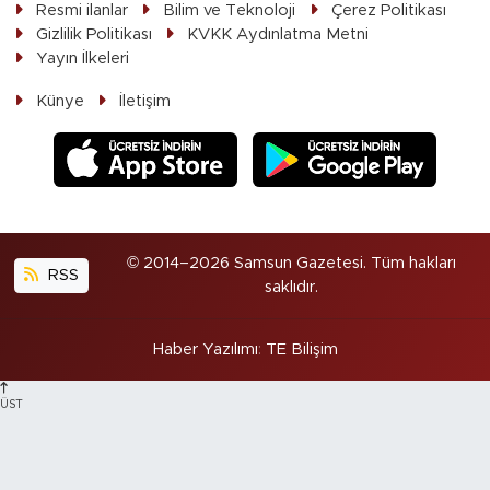
Resmi ilanlar
Bilim ve Teknoloji
Çerez Politikası
Gizlilik Politikası
KVKK Aydınlatma Metni
Yayın İlkeleri
Künye
İletişim
© 2014–2026 Samsun Gazetesi. Tüm hakları
RSS
saklıdır.
Haber Yazılımı
:
TE Bilişim
ÜST