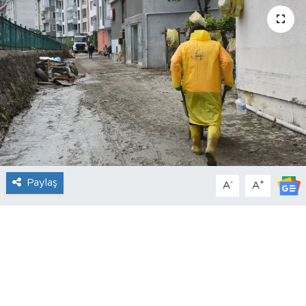
Paylaş
-
+
A
A