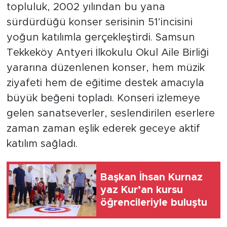
topluluk, 2002 yılından bu yana
sürdürdüğü konser serisinin 51’incisini
yoğun katılımla gerçekleştirdi. Samsun
Tekkeköy Antyeri İlkokulu Okul Aile Birliği
yararına düzenlenen konser, hem müzik
ziyafeti hem de eğitime destek amacıyla
büyük beğeni topladı. Konseri izlemeye
gelen sanatseverler, seslendirilen eserlere
zaman zaman eşlik ederek geceye aktif
katılım sağladı.
Başkan İhsan Kurnaz
yaz Kur’an kursu
öğrencileriyle buluştu