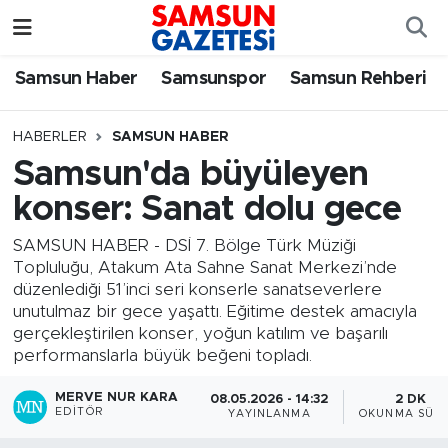
Samsun Haber
Samsun Nöbetçi Eczaneler
Samsun Haber
Samsunspor
Samsun Rehberi
Samsunspor
Samsun Hava Durumu
HABERLER
SAMSUN HABER
Samsun'da büyüleyen
Samsun Rehberi
SAMSUN Namaz Vakitleri
konser: Sanat dolu gece
Resmi İlanlar
Samsun Trafik Yoğunluk Haritası
SAMSUN HABER - DSİ 7. Bölge Türk Müziği
Topluluğu, Atakum Ata Sahne Sanat Merkezi’nde
Süper Lig Puan Durumu ve Fikstür
düzenlediği 51’inci seri konserle sanatseverlere
unutulmaz bir gece yaşattı. Eğitime destek amacıyla
Tüm Manşetler
gerçekleştirilen konser, yoğun katılım ve başarılı
performanslarla büyük beğeni topladı.
Son Dakika Haberleri
MERVE NUR KARA
08.05.2026 - 14:32
2 DK
EDITÖR
YAYINLANMA
OKUNMA SÜRE
Haber Arşivi