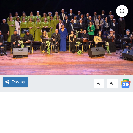
Paylaş
-
+
A
A