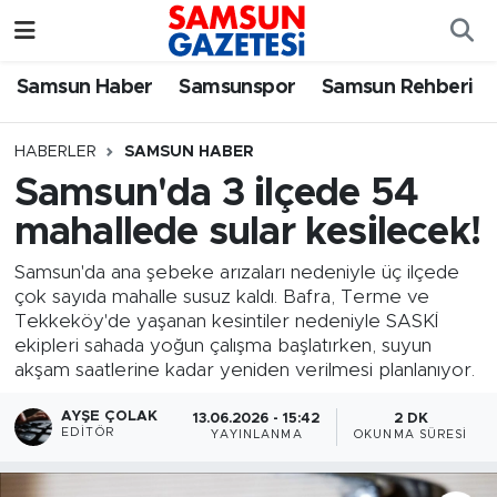
Samsun Haber
Samsun Nöbetçi Eczaneler
Samsun Haber
Samsunspor
Samsun Rehberi
Samsunspor
Samsun Hava Durumu
HABERLER
SAMSUN HABER
Samsun'da 3 ilçede 54
Samsun Rehberi
SAMSUN Namaz Vakitleri
mahallede sular kesilecek!
Resmi İlanlar
Samsun Trafik Yoğunluk Haritası
Samsun'da ana şebeke arızaları nedeniyle üç ilçede
çok sayıda mahalle susuz kaldı. Bafra, Terme ve
Süper Lig Puan Durumu ve Fikstür
Tekkeköy'de yaşanan kesintiler nedeniyle SASKİ
ekipleri sahada yoğun çalışma başlatırken, suyun
Tüm Manşetler
akşam saatlerine kadar yeniden verilmesi planlanıyor.
AYŞE ÇOLAK
13.06.2026 - 15:42
2 DK
Son Dakika Haberleri
EDITÖR
YAYINLANMA
OKUNMA SÜRESI
Haber Arşivi