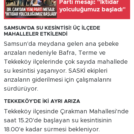
Parti mesajı: "İktidar
yolculuğumuz başladı"
SAMSUN'DA SU KESİNTİSİ! ÜÇ İLÇEDE
MAHALLELER ETKİLENDİ
Samsun'da meydana gelen ana şebeke
arızaları nedeniyle Bafra, Terme ve
Tekkeköy ilçelerinde çok sayıda mahallede
su kesintisi yaşanıyor. SASKİ ekipleri
arızaların giderilmesi için çalışmalarını
sürdürüyor.
TEKKEKÖY'DE İKİ AYRI ARIZA
Tekkeköy ilçesinde Çırakman Mahallesi'nde
saat 15.20'de başlayan su kesintisinin
18.00'e kadar sürmesi bekleniyor.