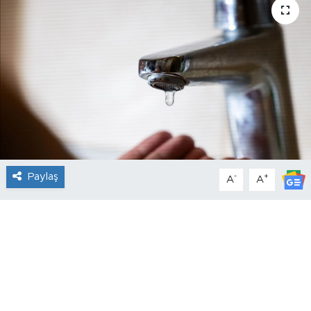
Paylaş
-
+
A
A