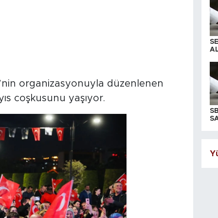
S
AL
’nin organizasyonuyla düzenlenen
ayıs coşkusunu yaşıyor.
S
SA
Yü