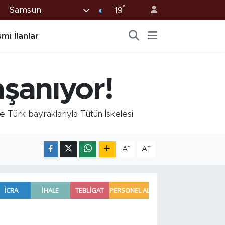
°
Samsun
19
mi İlanlar
şanıyor!
 Türk bayraklarıyla Tütün İskelesi
-
+
A
A