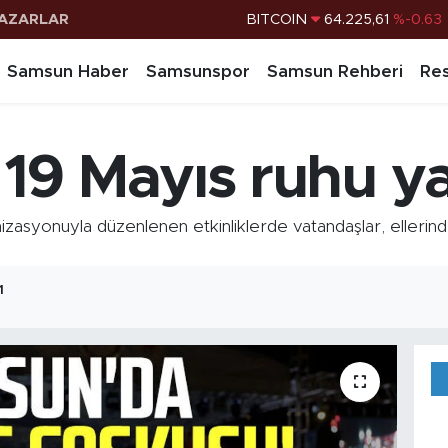
AZARLAR
DOLAR
47,7143
%0.16
EURO
55,0317
%-0.02
Samsun Haber
Samsunspor
Samsun Rehberi
Res
STERLİN
64,2463
%0.07
G.ALTIN
6510.40
%0.45
19 Mayıs ruhu ya
BİST100
13.799
%70
BITCOIN
64.225,61
%-0.63
zasyonuyla düzenlenen etkinliklerde vatandaşlar, ellerinde
1