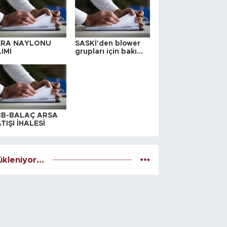
ERA NAYLONU
SASKİ'den blower
IMI
grupları için bakım
ihalesi
BB-BALAÇ ARSA
TIŞI İHALESİ
kleniyor...