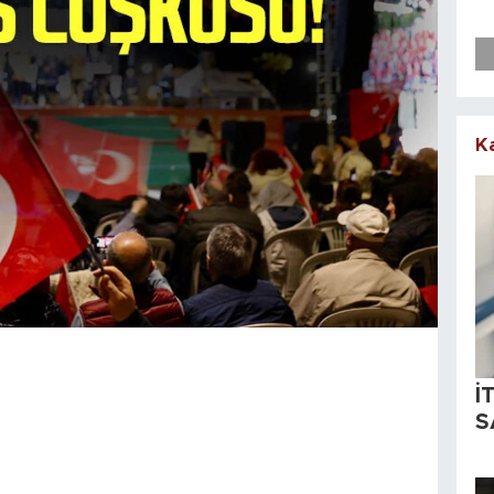
K
İ
S