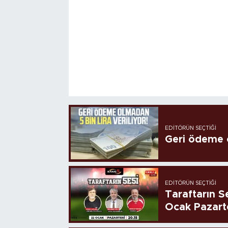
EDITÖRÜN SEÇTIĞI
Geri ödeme o
EDITÖRÜN SEÇTIĞI
Taraftarın Se
Ocak Pazart