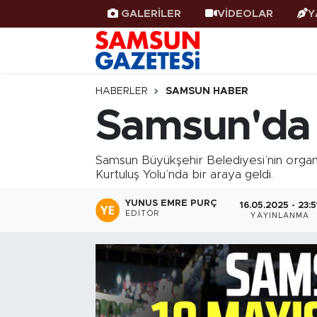
GALERİLER
VİDEOLAR
Y
Samsun Haber
Samsun Nöbetçi Eczaneler
Samsunspor
Samsun Hava Durumu
HABERLER
SAMSUN HABER
Samsun'da 
Samsun Rehberi
SAMSUN Namaz Vakitleri
Samsun Büyükşehir Belediyesi’nin organi
Resmi İlanlar
Samsun Trafik Yoğunluk Haritası
Kurtuluş Yolu’nda bir araya geldi.
Süper Lig Puan Durumu ve Fikstür
YUNUS EMRE PURÇ
16.05.2025 - 23:5
EDITÖR
YAYINLANMA
Tüm Manşetler
Son Dakika Haberleri
Haber Arşivi