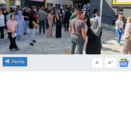
Paylaş
-
+
A
A