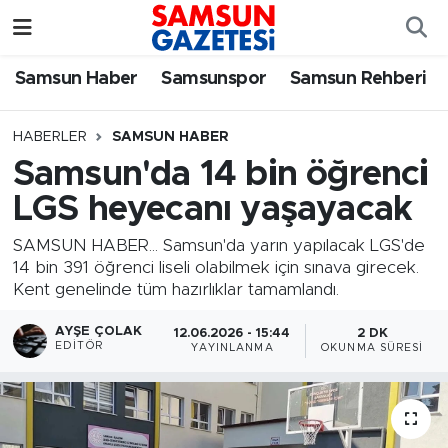
Samsun Haber
Samsun Nöbetçi Eczaneler
Samsun Haber
Samsunspor
Samsun Rehberi
Samsunspor
Samsun Hava Durumu
HABERLER
SAMSUN HABER
Samsun'da 14 bin öğrenci
Samsun Rehberi
SAMSUN Namaz Vakitleri
LGS heyecanı yaşayacak
Resmi İlanlar
Samsun Trafik Yoğunluk Haritası
SAMSUN HABER... Samsun'da yarın yapılacak LGS'de
14 bin 391 öğrenci liseli olabilmek için sınava girecek.
Süper Lig Puan Durumu ve Fikstür
Kent genelinde tüm hazırlıklar tamamlandı.
Tüm Manşetler
AYŞE ÇOLAK
12.06.2026 - 15:44
2 DK
EDITÖR
YAYINLANMA
OKUNMA SÜRESI
Son Dakika Haberleri
Haber Arşivi