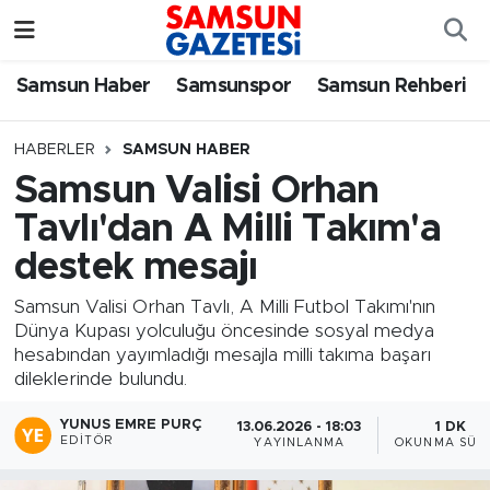
Samsun Haber
Samsun Nöbetçi Eczaneler
Samsun Haber
Samsunspor
Samsun Rehberi
Samsunspor
Samsun Hava Durumu
HABERLER
SAMSUN HABER
Samsun Valisi Orhan
Samsun Rehberi
SAMSUN Namaz Vakitleri
Tavlı'dan A Milli Takım'a
Resmi İlanlar
Samsun Trafik Yoğunluk Haritası
destek mesajı
Süper Lig Puan Durumu ve Fikstür
Samsun Valisi Orhan Tavlı, A Milli Futbol Takımı'nın
Dünya Kupası yolculuğu öncesinde sosyal medya
hesabından yayımladığı mesajla milli takıma başarı
Tüm Manşetler
dileklerinde bulundu.
Son Dakika Haberleri
YUNUS EMRE PURÇ
13.06.2026 - 18:03
1 DK
EDITÖR
YAYINLANMA
OKUNMA SÜRE
Haber Arşivi