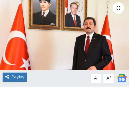
Paylaş
-
+
A
A