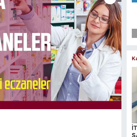
K
İ
S