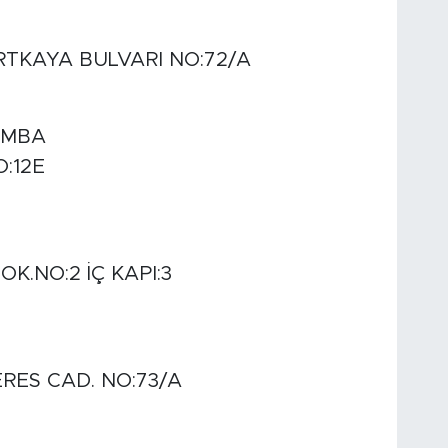
TKAYA BULVARI NO:72/A
AMBA
O:12E
K.NO:2 İÇ KAPI:3
RES CAD. NO:73/A