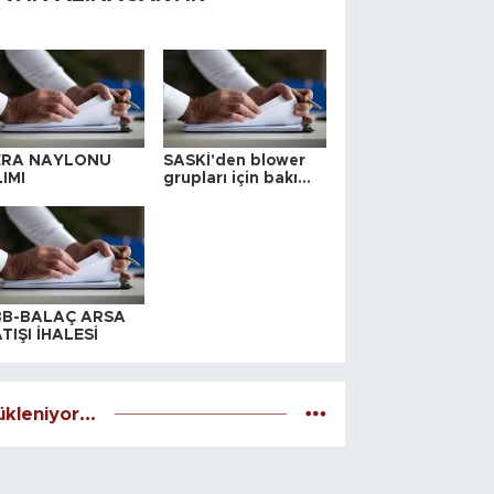
ERA NAYLONU
SASKİ'den blower
IMI
grupları için bakım
ihalesi
BB-BALAÇ ARSA
TIŞI İHALESİ
kleniyor...