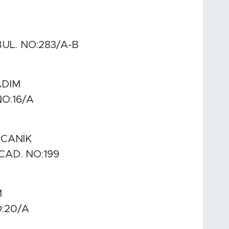
UL. NO:283/A-B
ADIM
O:16/A
 CANİK
AD. NO:199
M
:20/A