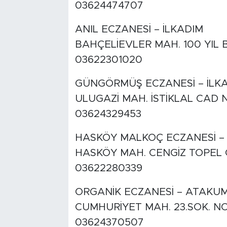
03624474707
ANIL ECZANESİ – İLKADIM
BAHÇELİEVLER MAH. 100 YIL B
03622301020
GÜNGÖRMÜŞ ECZANESİ – İLK
ULUGAZİ MAH. İSTİKLAL CAD N
03624329453
HASKÖY MALKOÇ ECZANESİ –
HASKÖY MAH. CENGİZ TOPEL C
03622280339
ORGANİK ECZANESİ – ATAKU
CUMHURİYET MAH. 23.SOK. NO
03624370507