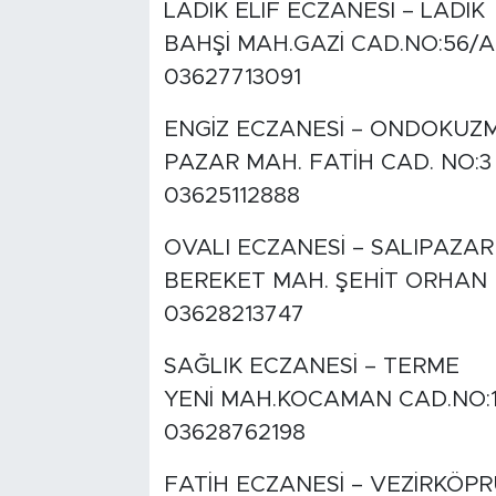
LADİK ELİF ECZANESİ – LADİK
BAHŞİ MAH.GAZİ CAD.NO:56/A
03627713091
ENGİZ ECZANESİ – ONDOKUZ
PAZAR MAH. FATİH CAD. NO:3
03625112888
OVALI ECZANESİ – SALIPAZAR
BEREKET MAH. ŞEHİT ORHAN
03628213747
SAĞLIK ECZANESİ – TERME
YENİ MAH.KOCAMAN CAD.NO:1
03628762198
FATİH ECZANESİ – VEZİRKÖPR