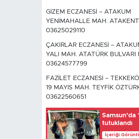
GİZEM ECZANESİ – ATAKUM
YENİMAHALLE MAH. ATAKENT 
03625029110
ÇAKIRLAR ECZANESİ – ATAKU
YALI MAH. ATATÜRK BULVARI 
03624577799
FAZİLET ECZANESİ – TEKKEK
19 MAYIS MAH. TEYFİK ÖZTÜRK
03622560651
Samsun’da 1
tutuklandı
İçeriği Görünt