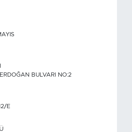
MAYIS
I
 ERDOĞAN BULVARI NO:2
2/E
Ü