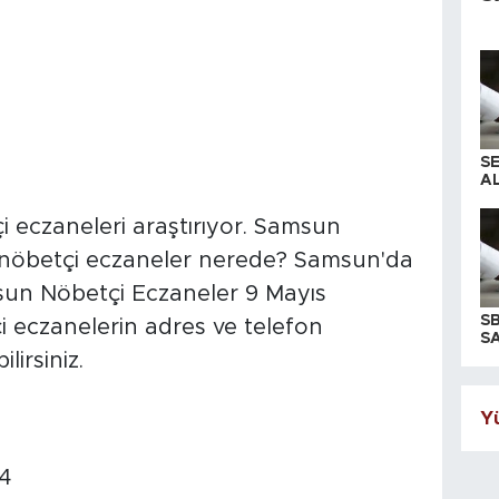
S
AL
 eczaneleri araştırıyor. Samsun
nöbetçi eczaneler nerede? Samsun'da
sun Nöbetçi Eczaneler 9 Mayıs
S
 eczanelerin adres ve telefon
SA
irsiniz.
Yü
4