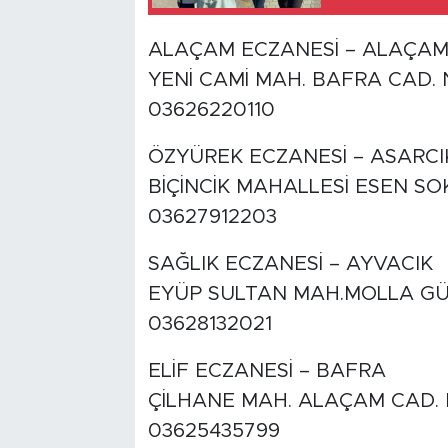
ALAÇAM ECZANESİ – ALAÇA
YENİ CAMİ MAH. BAFRA CAD. 
03626220110
ÖZYÜREK ECZANESİ – ASARCI
BİÇİNCİK MAHALLESİ ESEN SOK
03627912203
SAĞLIK ECZANESİ – AYVACIK
EYÜP SULTAN MAH.MOLLA GÜR
03628132021
ELİF ECZANESİ – BAFRA
ÇİLHANE MAH. ALAÇAM CAD. 
03625435799