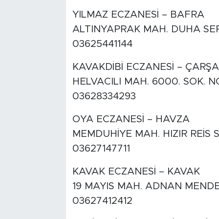
YILMAZ ECZANESİ – BAFRA
ALTINYAPRAK MAH. DUHA SER
03625441144
KAVAKDİBİ ECZANESİ – ÇARŞ
HELVACILI MAH. 6000. SOK. N
03628334293
OYA ECZANESİ – HAVZA
MEMDUHİYE MAH. HIZIR REİS SO
03627147711
KAVAK ECZANESİ – KAVAK
19 MAYIS MAH. ADNAN MENDE
03627412412