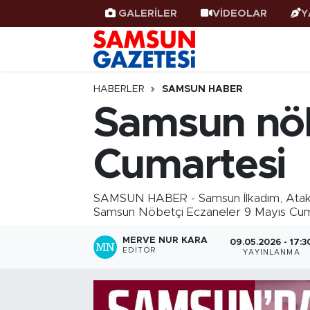
GALERİLER
VİDEOLAR
Y
Samsun Haber
Samsun Nöbetçi Eczaneler
Samsunspor
Samsun Hava Durumu
HABERLER
SAMSUN HABER
Samsun nöb
Samsun Rehberi
SAMSUN Namaz Vakitleri
Cumartesi
Resmi İlanlar
Samsun Trafik Yoğunluk Haritası
Süper Lig Puan Durumu ve Fikstür
SAMSUN HABER - Samsun İlkadım, Atakum
Samsun Nöbetçi Eczaneler 9 Mayıs Cumart
Tüm Manşetler
MERVE NUR KARA
09.05.2026 - 17:3
EDITÖR
YAYINLANMA
Son Dakika Haberleri
Haber Arşivi