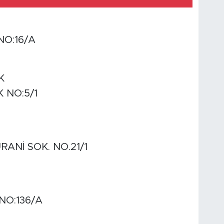
M
NO:16/A
K
 NO:5/1
ANİ SOK. NO.21/1
NO:136/A