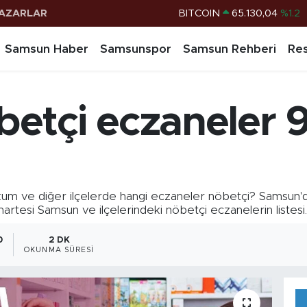
AZARLAR
DOLAR
47,7106
%0.17
EURO
55,1652
%0.27
Samsun Haber
Samsunspor
Samsun Rehberi
Res
STERLİN
64,4046
%0.35
G.ALTIN
6618.49
%2.12
etçi eczaneler 
BİST100
13.773
%-19
BITCOIN
65.130,04
%1.2
 ve diğer ilçelerde hangi eczaneler nöbetçi? Samsun'd
esi Samsun ve ilçelerindeki nöbetçi eczanelerin listesi..
0
2 DK
OKUNMA SÜRESI