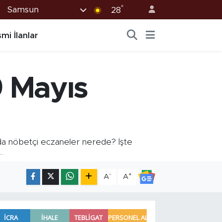
°
Samsun
28
mi İlanlar
9 Mayıs
a nöbetçi eczaneler nerede? İşte
.
-
+
A
A