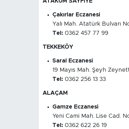
ATAKUM SAYFİYE
Çakırlar Eczanesi
Yalı Mah. Atatürk Bulvarı N
Tel:
0362 457 77 99
TEKKEKÖY
Saral Eczanesi
19 Mayıs Mah. Şeyh Zeynet
Tel:
0362 256 13 33
ALAÇAM
Gamze Eczanesi
Yeni Cami Mah. Lise Cad. N
Tel:
0362 622 26 19