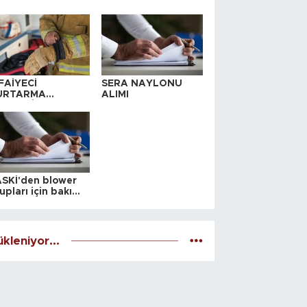
FAİYECİ
SERA NAYLONU
URTARMA
ALIMI
YAFETİ SATIN
LINACAKTIR
SKİ'den blower
upları için bakım
alesi
kleniyor...