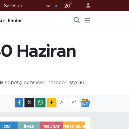
°
Samsun
20
mi İlanlar
0 Haziran
a nöbetçi eczaneler nerede? İşte 30
-
+
A
A