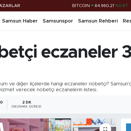
AZARLAR
DOLAR
47,7436
%0.18
EURO
55,2510
%0.32
Samsun Haber
Samsunspor
Samsun Rehberi
Res
STERLİN
64,4811
%0.38
G.ALTIN
6648.99
%2.59
etçi eczaneler 3
BİST100
13.779
%-14
BITCOIN
64.960,21
%0.87
 ve diğer ilçelerde hangi eczaneler nöbetçi? Samsun'd
hizmet verecek nöbetçi eczanelerin listesi...
30
2 DK
OKUNMA SÜRESI