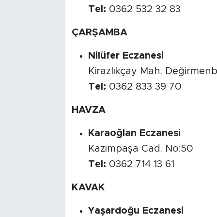
Tel:
0362 532 32 83
ÇARŞAMBA
Nilüfer Eczanesi
Kirazlıkçay Mah. Değirmenb
Tel:
0362 833 39 70
HAVZA
Karaoğlan Eczanesi
Kazımpaşa Cad. No:50
Tel:
0362 714 13 61
KAVAK
Yaşardoğu Eczanesi