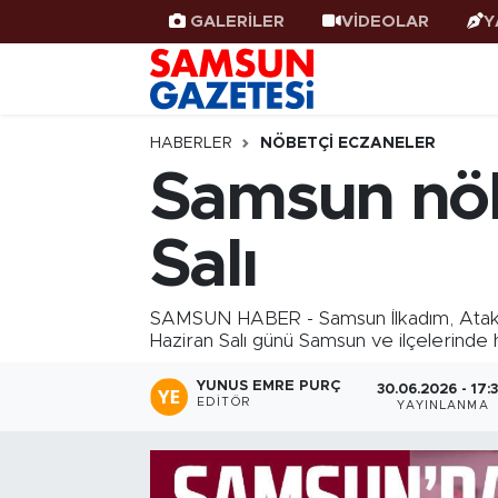
GALERİLER
VİDEOLAR
Y
Samsun Haber
Samsun Nöbetçi Eczaneler
Samsunspor
Samsun Hava Durumu
HABERLER
NÖBETÇI ECZANELER
Samsun nöb
Samsun Rehberi
SAMSUN Namaz Vakitleri
Salı
Resmi İlanlar
Samsun Trafik Yoğunluk Haritası
Süper Lig Puan Durumu ve Fikstür
SAMSUN HABER - Samsun İlkadım, Atakum
Haziran Salı günü Samsun ve ilçelerinde 
Tüm Manşetler
YUNUS EMRE PURÇ
30.06.2026 - 17:
EDITÖR
YAYINLANMA
Son Dakika Haberleri
Haber Arşivi