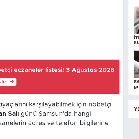
İT
K
KI
A
tçi eczaneler listesi! 3 Ağustos 2026
üle
SA
gr
ih
iyaçlarını karşılayabilmek için nöbetçi
Yü
an Salı
günü Samsun'da hangi
anelerin adres ve telefon bilgilerine