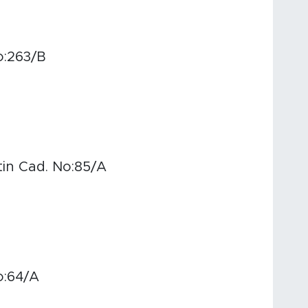
o:263/B
tin Cad. No:85/A
o:64/A