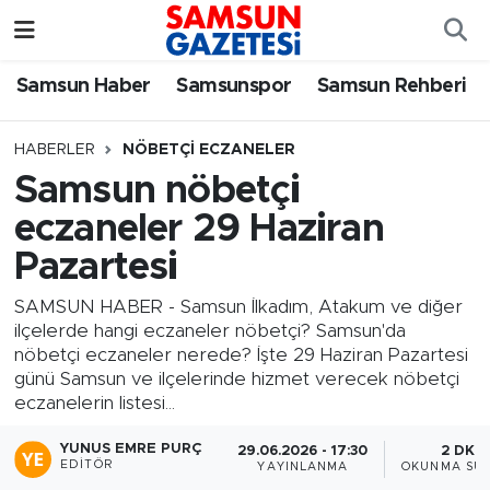
Samsun Haber
Samsun Nöbetçi Eczaneler
Samsun Haber
Samsunspor
Samsun Rehberi
Samsunspor
Samsun Hava Durumu
HABERLER
NÖBETÇI ECZANELER
Samsun nöbetçi
Samsun Rehberi
SAMSUN Namaz Vakitleri
eczaneler 29 Haziran
Resmi İlanlar
Samsun Trafik Yoğunluk Haritası
Pazartesi
Süper Lig Puan Durumu ve Fikstür
SAMSUN HABER - Samsun İlkadım, Atakum ve diğer
ilçelerde hangi eczaneler nöbetçi? Samsun'da
nöbetçi eczaneler nerede? İşte 29 Haziran Pazartesi
Tüm Manşetler
günü Samsun ve ilçelerinde hizmet verecek nöbetçi
eczanelerin listesi...
Son Dakika Haberleri
YUNUS EMRE PURÇ
29.06.2026 - 17:30
2 DK
EDITÖR
YAYINLANMA
OKUNMA SÜR
Haber Arşivi