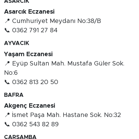
ASARCIK
Asarcık Eczanesi
📍 Cumhuriyet Meydanı No:38/B
📞 0362 791 27 84
AYVACIK
Yaşam Eczanesi
📍 Eyüp Sultan Mah. Mustafa Güler Sok.
No:6
📞 0362 813 20 50
BAFRA
Akgenç Eczanesi
📍 İsmet Paşa Mah. Hastane Sok. No:32
📞 0362 543 82 89
ÇARŞAMBA