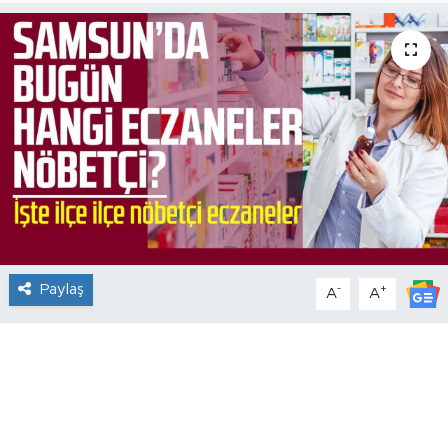
Paylaş
-
+
A
A