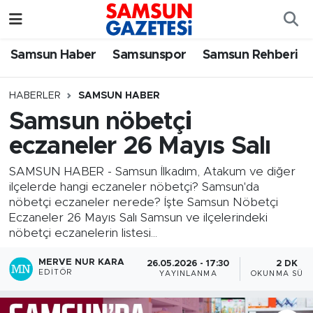
Samsun Haber
Samsun Nöbetçi Eczaneler
Samsun Haber
Samsunspor
Samsun Rehberi
Samsunspor
Samsun Hava Durumu
HABERLER
SAMSUN HABER
Samsun nöbetçi
Samsun Rehberi
SAMSUN Namaz Vakitleri
eczaneler 26 Mayıs Salı
Resmi İlanlar
Samsun Trafik Yoğunluk Haritası
SAMSUN HABER - Samsun İlkadım, Atakum ve diğer
ilçelerde hangi eczaneler nöbetçi? Samsun'da
Süper Lig Puan Durumu ve Fikstür
nöbetçi eczaneler nerede? İşte Samsun Nöbetçi
Eczaneler 26 Mayıs Salı Samsun ve ilçelerindeki
Tüm Manşetler
nöbetçi eczanelerin listesi...
MERVE NUR KARA
26.05.2026 - 17:30
2 DK
Son Dakika Haberleri
EDITÖR
YAYINLANMA
OKUNMA SÜRE
Haber Arşivi