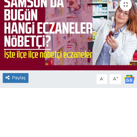
Paylaş
-
+
A
A