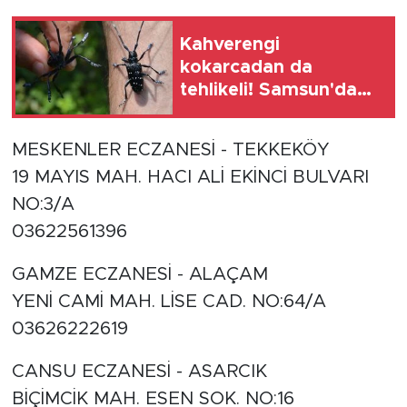
Kahverengi
kokarcadan da
tehlikeli! Samsun'da
fındık için yeni tehdit
MESKENLER ECZANESİ - TEKKEKÖY
19 MAYIS MAH. HACI ALİ EKİNCİ BULVARI
NO:3/A
03622561396
GAMZE ECZANESİ - ALAÇAM
YENİ CAMİ MAH. LİSE CAD. NO:64/A
03626222619
CANSU ECZANESİ - ASARCIK
BİÇİMCİK MAH. ESEN SOK. NO:16