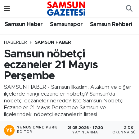
Samsun Haber
Samsun Nöbetçi Eczaneler
Samsun Haber
Samsunspor
Samsun Rehberi
Samsunspor
Samsun Hava Durumu
HABERLER
SAMSUN HABER
Samsun nöbetçi
Samsun Rehberi
SAMSUN Namaz Vakitleri
eczaneler 21 Mayıs
Resmi İlanlar
Samsun Trafik Yoğunluk Haritası
Perşembe
Süper Lig Puan Durumu ve Fikstür
SAMSUN HABER - Samsun İlkadım, Atakum ve diğer
ilçelerde hangi eczaneler nöbetçi? Samsun'da
nöbetçi eczaneler nerede? İşte Samsun Nöbetçi
Tüm Manşetler
Eczaneler 21 Mayıs Perşembe Samsun ve
ilçelerindeki nöbetçi eczanelerin listesi...
Son Dakika Haberleri
YUNUS EMRE PURÇ
21.05.2026 - 17:30
2 DK
EDITÖR
YAYINLANMA
OKUNMA SÜR
Haber Arşivi