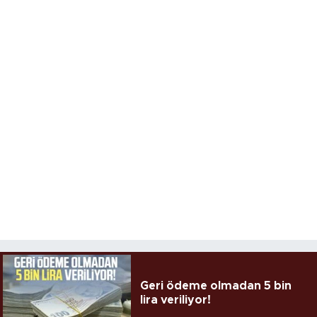
Geri ödeme olmadan 5 bin
lira veriliyor!