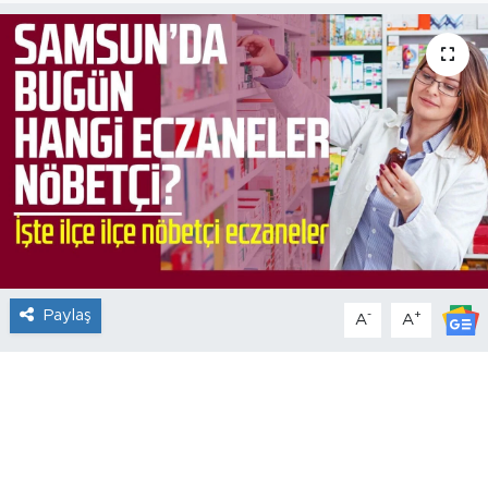
Paylaş
-
+
A
A