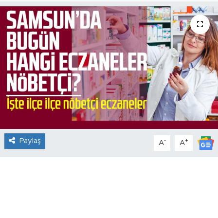
Paylaş
-
+
A
A