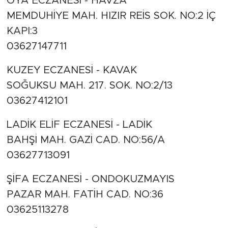
OYA ECZANESİ - HAVZA
MEMDUHİYE MAH. HIZIR REİS SOK. NO:2 İÇ
KAPI:3
03627147711
KUZEY ECZANESİ - KAVAK
SOĞUKSU MAH. 217. SOK. NO:2/13
03627412101
LADİK ELİF ECZANESİ - LADİK
BAHŞİ MAH. GAZİ CAD. NO:56/A
03627713091
ŞİFA ECZANESİ - ONDOKUZMAYIS
PAZAR MAH. FATİH CAD. NO:36
03625113278