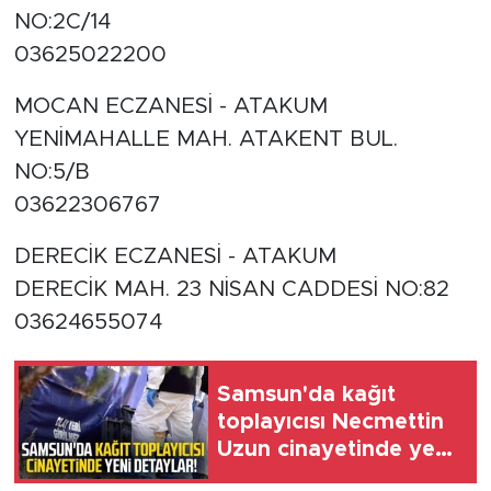
NO:2C/14
03625022200
MOCAN ECZANESİ - ATAKUM
YENİMAHALLE MAH. ATAKENT BUL.
NO:5/B
03622306767
DERECİK ECZANESİ - ATAKUM
DERECİK MAH. 23 NİSAN CADDESİ NO:82
03624655074
Samsun'da kağıt
toplayıcısı Necmettin
Uzun cinayetinde yeni
detaylar