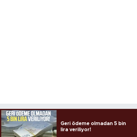
Geri ödeme olmadan 5 bin
lira veriliyor!