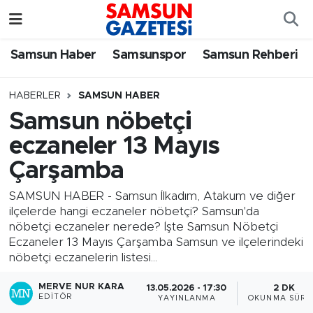
Samsun Haber
Samsun Nöbetçi Eczaneler
Samsun Haber
Samsunspor
Samsun Rehberi
Samsunspor
Samsun Hava Durumu
HABERLER
SAMSUN HABER
Samsun nöbetçi
Samsun Rehberi
SAMSUN Namaz Vakitleri
eczaneler 13 Mayıs
Resmi İlanlar
Samsun Trafik Yoğunluk Haritası
Çarşamba
Süper Lig Puan Durumu ve Fikstür
SAMSUN HABER - Samsun İlkadım, Atakum ve diğer
ilçelerde hangi eczaneler nöbetçi? Samsun'da
nöbetçi eczaneler nerede? İşte Samsun Nöbetçi
Tüm Manşetler
Eczaneler 13 Mayıs Çarşamba Samsun ve ilçelerindeki
nöbetçi eczanelerin listesi...
Son Dakika Haberleri
MERVE NUR KARA
13.05.2026 - 17:30
2 DK
EDITÖR
YAYINLANMA
OKUNMA SÜRE
Haber Arşivi