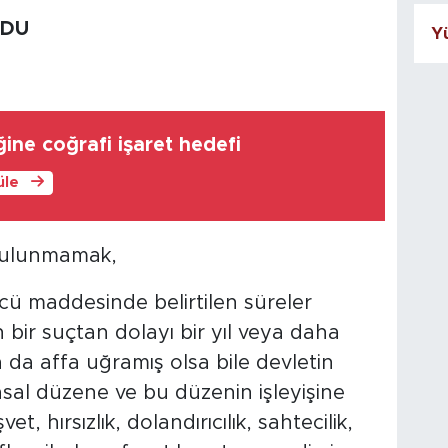
LDU
Yü
ine coğrafi işaret hedefi
üle
bulunmamak,
ü maddesinde belirtilen süreler
n bir suçtan dolayı bir yıl veya daha
 da affa uğramış olsa bile devletin
asal düzene ve bu düzenin işleyişine
et, hırsızlık, dolandırıcılık, sahtecilik,