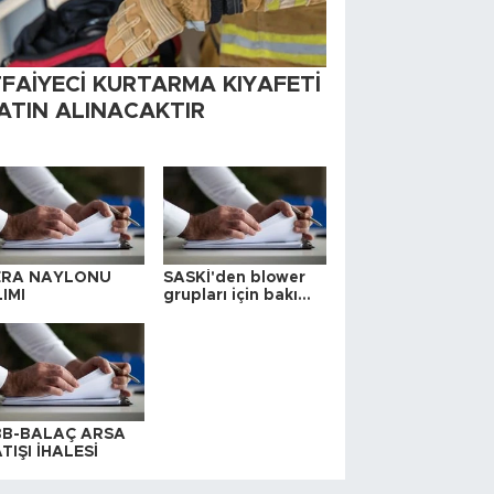
TFAİYECİ KURTARMA KIYAFETİ
ATIN ALINACAKTIR
ERA NAYLONU
SASKİ'den blower
IMI
grupları için bakım
ihalesi
BB-BALAÇ ARSA
TIŞI İHALESİ