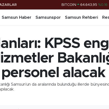
AZARLAR
DOLAR
47,6704
%0
EURO
55,0406
%-0.08
Samsun Haber
Samsunspor
Samsun Rehberi
Res
STERLİN
64,2143
%0
G.ALTIN
6500.87
%0.12
anları: KPSS enge
BİST100
13.799
%70
BITCOIN
64.643,95
%0.16
izmetler Bakanlı
personel alacak
anlığı Samsun'un da aralarında bulunduğu illerde bünyesi
pılacak.