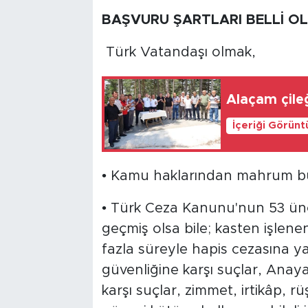
BAŞVURU ŞARTLARI BELLİ O
Türk Vatandaşı olmak,
Alaçam çileğ
İçeriği Görünt
• Kamu haklarından mahrum 
• Türk Ceza Kanunu'nun 53 ünc
geçmiş olsa bile; kasten işlene
fazla süreyle hapis cezasına ya
güvenliğine karşı suçlar, Anay
karşı suçlar, zimmet, irtikâp, rüşv