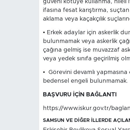
güveni kötüye kullanma, hileli i
ifasına fesat karıştırma, suçta
aklama veya kaçakçılık suçla
• Erkek adaylar için askerlik duru
bulunmamak veya askerlik çağ
çağına gelmiş ise muvazzaf ask
veya yedek sınıfa geçirilmiş ol
• Görevini devamlı yapmasına e
bedensel engeli bulunmamak.
BAŞVURU İÇİN BAĞLANTI
https://www.iskur.gov.tr/baglant
SAMSUN VE DİĞER İLLERDE AÇIL