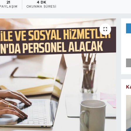
21
4 DK
PAYLAŞIM
OKUNMA SÜRESI
K