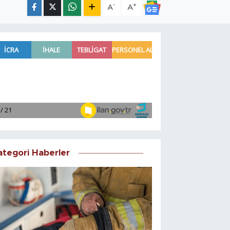
-
+
A
A
ategori Haberler