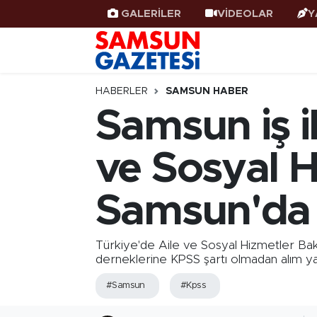
GALERİLER
VİDEOLAR
Y
Samsun Haber
Samsun Nöbetçi Eczaneler
Samsunspor
Samsun Hava Durumu
HABERLER
SAMSUN HABER
Samsun iş il
Samsun Rehberi
SAMSUN Namaz Vakitleri
ve Sosyal H
Resmi İlanlar
Samsun Trafik Yoğunluk Haritası
Samsun'da 
Süper Lig Puan Durumu ve Fikstür
Tüm Manşetler
Türkiye'de Aile ve Sosyal Hizmetler Bak
derneklerine KPSS şartı olmadan alım ya
Son Dakika Haberleri
#Samsun
#Kpss
Haber Arşivi