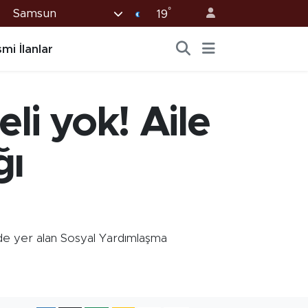
°
Samsun
19
mi İlanlar
li yok! Aile
ğı
nde yer alan Sosyal Yardımlaşma