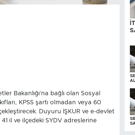
İ
S
S
AL
tler Bakanlığı'na bağlı olan Sosyal
fları, KPSS şartı olmadan veya 60
çekleştirecek. Duyuru İŞKUR ve e-devlet
S
 41 il ve ilçedeki SYDV adreslerine
SA