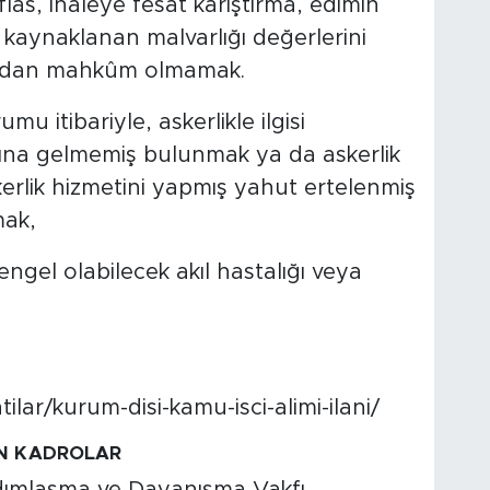
flas, ihaleye fesat karıştırma, edimin
n kaynaklanan malvarlığı değerlerini
rından mahkûm olmamak.
mu itibariyle, askerlikle ilgisi
ına gelmemiş bulunmak ya da askerlik
erlik hizmetini yapmış yahut ertelenmiş
mak,
ngel olabilecek akıl hastalığı veya
ilar/kurum-disi-kamu-isci-alimi-ilani/
AN KADROLAR