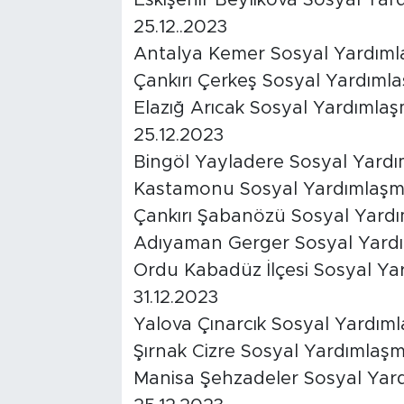
Eskişehir Beylikova Sosyal Ya
25.12..2023
Antalya Kemer Sosyal Yardıml
Çankırı Çerkeş Sosyal Yardıml
Elazığ Arıcak Sosyal Yardımla
25.12.2023
Bingöl Yayladere Sosyal Yardı
Kastamonu Sosyal Yardımlaşma
Çankırı Şabanözü Sosyal Yard
Adıyaman Gerger Sosyal Yardı
Ordu Kabadüz İlçesi Sosyal Y
31.12.2023
Yalova Çınarcık Sosyal Yardım
Şırnak Cizre Sosyal Yardımlaş
Manisa Şehzadeler Sosyal Yar