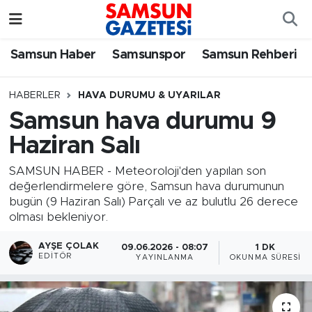
Samsun Haber
Samsun Nöbetçi Eczaneler
Samsun Haber
Samsunspor
Samsun Rehberi
Samsunspor
Samsun Hava Durumu
HABERLER
HAVA DURUMU & UYARILAR
Samsun hava durumu 9
Samsun Rehberi
SAMSUN Namaz Vakitleri
Haziran Salı
Resmi İlanlar
Samsun Trafik Yoğunluk Haritası
SAMSUN HABER - Meteoroloji'den yapılan son
değerlendirmelere göre, Samsun hava durumunun
Süper Lig Puan Durumu ve Fikstür
bugün (9 Haziran Salı) Parçalı ve az bulutlu 26 derece
olması bekleniyor.
Tüm Manşetler
AYŞE ÇOLAK
09.06.2026 - 08:07
1 DK
EDITÖR
YAYINLANMA
OKUNMA SÜRESI
Son Dakika Haberleri
Haber Arşivi