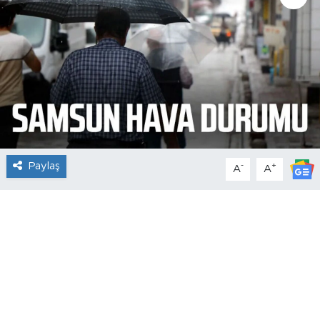
Paylaş
-
+
A
A