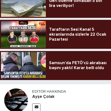
Geri ödeme olmadan 5 bin
lira veriliyor!
Taraftarın Sesi Kanal S
ekranlarında sizlerle 22 Ocak
Pazartesi
Samsun'da FETÖ'cü akrabası
başını yaktı! Karar belli oldu
EDITÖR HAKKINDA
Ayşe Çolak