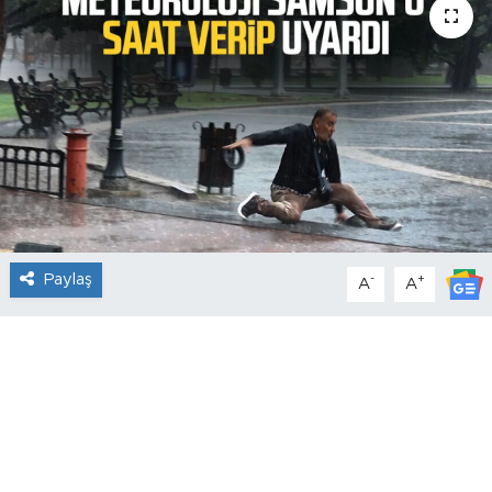
Paylaş
-
+
A
A