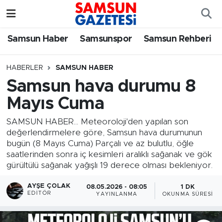
Samsun Haber
Samsun Nöbetçi Eczaneler
Samsun Haber
Samsunspor
Samsun Rehberi
Samsunspor
Samsun Hava Durumu
HABERLER
SAMSUN HABER
Samsun hava durumu 8
Samsun Rehberi
SAMSUN Namaz Vakitleri
Mayıs Cuma
Resmi İlanlar
Samsun Trafik Yoğunluk Haritası
SAMSUN HABER... Meteoroloji'den yapılan son
değerlendirmelere göre, Samsun hava durumunun
Süper Lig Puan Durumu ve Fikstür
bugün (8 Mayıs Cuma) Parçalı ve az bulutlu, öğle
saatlerinden sonra iç kesimleri aralıklı sağanak ve gök
Tüm Manşetler
gürültülü sağanak yağışlı 19 derece olması bekleniyor.
AYŞE ÇOLAK
08.05.2026 - 08:05
1 DK
Son Dakika Haberleri
EDITÖR
YAYINLANMA
OKUNMA SÜRESI
Haber Arşivi