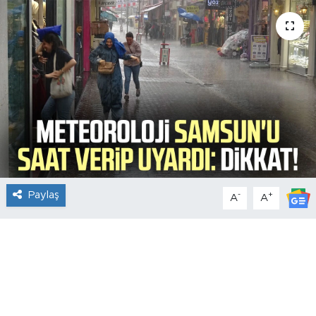
Paylaş
-
+
A
A