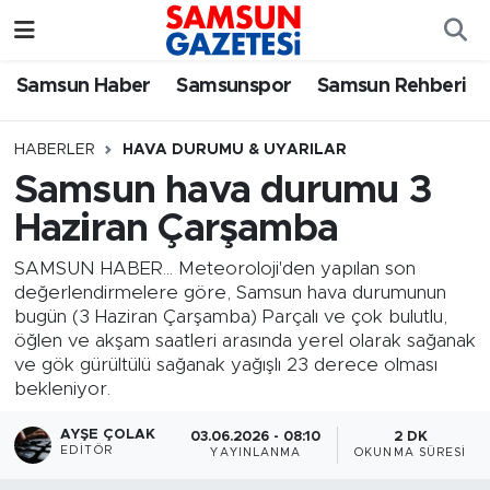
Samsun Haber
Samsun Nöbetçi Eczaneler
Samsun Haber
Samsunspor
Samsun Rehberi
Samsunspor
Samsun Hava Durumu
HABERLER
HAVA DURUMU & UYARILAR
Samsun hava durumu 3
Samsun Rehberi
SAMSUN Namaz Vakitleri
Haziran Çarşamba
Resmi İlanlar
Samsun Trafik Yoğunluk Haritası
SAMSUN HABER... Meteoroloji'den yapılan son
değerlendirmelere göre, Samsun hava durumunun
Süper Lig Puan Durumu ve Fikstür
bugün (3 Haziran Çarşamba) Parçalı ve çok bulutlu,
öğlen ve akşam saatleri arasında yerel olarak sağanak
Tüm Manşetler
ve gök gürültülü sağanak yağışlı 23 derece olması
bekleniyor.
Son Dakika Haberleri
AYŞE ÇOLAK
03.06.2026 - 08:10
2 DK
EDITÖR
YAYINLANMA
OKUNMA SÜRESI
Haber Arşivi