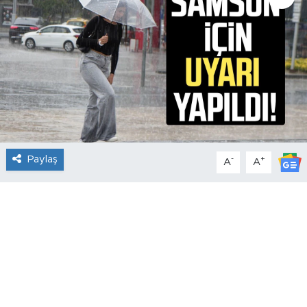
Paylaş
-
+
A
A