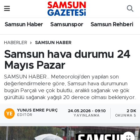
Samsun Haber
Samsun Nöbetçi Eczaneler
Samsun Haber
Samsunspor
Samsun Rehberi
Samsunspor
Samsun Hava Durumu
HABERLER
SAMSUN HABER
Samsun hava durumu 24
Samsun Rehberi
SAMSUN Namaz Vakitleri
Mayıs Pazar
Resmi İlanlar
Samsun Trafik Yoğunluk Haritası
SAMSUN HABER... Meteoroloji'den yapılan son
değerlendirmelere göre, Samsun hava durumunun
Süper Lig Puan Durumu ve Fikstür
bugün Parçalı ve çok bulutlu, aralıklı sağanak ve gök
gürültülü sağanak yağışlı 20 derece olması bekleniyor.
Tüm Manşetler
YUNUS EMRE PURÇ
24.05.2026 - 09:10
2 DK
EDITÖR
YAYINLANMA
OKUNMA SÜR
Son Dakika Haberleri
Haber Arşivi