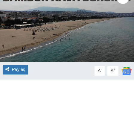
Paylaş
-
+
A
A