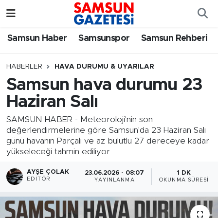
Samsun Haber
Samsun Nöbetçi Eczaneler
Samsun Haber
Samsunspor
Samsun Rehberi
Samsunspor
Samsun Hava Durumu
HABERLER
HAVA DURUMU & UYARILAR
Samsun hava durumu 23
Samsun Rehberi
SAMSUN Namaz Vakitleri
Haziran Salı
Resmi İlanlar
Samsun Trafik Yoğunluk Haritası
SAMSUN HABER - Meteoroloji'nin son
değerlendirmelerine göre Samsun'da 23 Haziran Salı
Süper Lig Puan Durumu ve Fikstür
günü havanın Parçalı ve az bulutlu 27 dereceye kadar
yükseleceği tahmin ediliyor.
Tüm Manşetler
AYŞE ÇOLAK
23.06.2026 - 08:07
1 DK
EDITÖR
YAYINLANMA
OKUNMA SÜRESI
Son Dakika Haberleri
Haber Arşivi