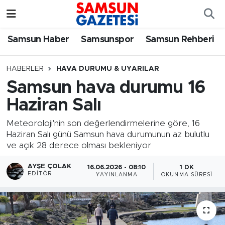
Samsun Haber
Samsun Nöbetçi Eczaneler
Samsun Haber
Samsunspor
Samsun Rehberi
Samsunspor
Samsun Hava Durumu
HABERLER
HAVA DURUMU & UYARILAR
Samsun hava durumu 16
Samsun Rehberi
SAMSUN Namaz Vakitleri
Haziran Salı
Resmi İlanlar
Samsun Trafik Yoğunluk Haritası
Meteoroloji'nin son değerlendirmelerine göre, 16
Haziran Salı günü Samsun hava durumunun az bulutlu
Süper Lig Puan Durumu ve Fikstür
ve açık 28 derece olması bekleniyor
Tüm Manşetler
AYŞE ÇOLAK
16.06.2026 - 08:10
1 DK
EDITÖR
YAYINLANMA
OKUNMA SÜRESI
Son Dakika Haberleri
Haber Arşivi