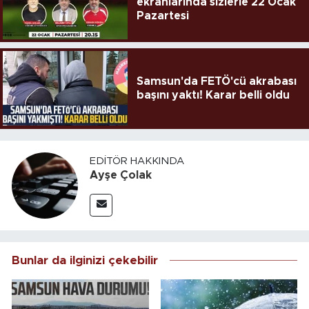
ekranlarında sizlerle 22 Ocak
Pazartesi
Samsun'da FETÖ'cü akrabası
başını yaktı! Karar belli oldu
EDITÖR HAKKINDA
Ayşe Çolak
Bunlar da ilginizi çekebilir