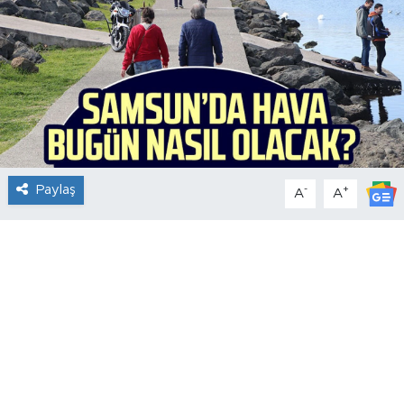
Paylaş
-
+
A
A