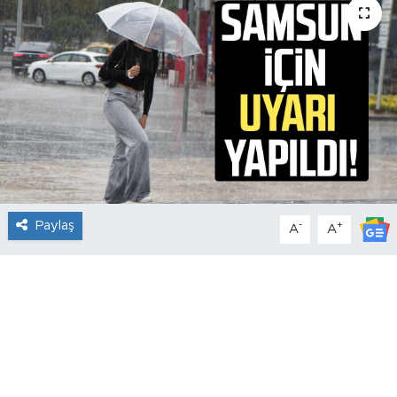
Paylaş
-
+
A
A