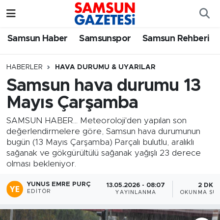
Samsun Haber
Samsun Nöbetçi Eczaneler
Samsun Haber
Samsunspor
Samsun Rehberi
Samsunspor
Samsun Hava Durumu
HABERLER
HAVA DURUMU & UYARILAR
Samsun hava durumu 13
Samsun Rehberi
SAMSUN Namaz Vakitleri
Mayıs Çarşamba
Resmi İlanlar
Samsun Trafik Yoğunluk Haritası
SAMSUN HABER... Meteoroloji'den yapılan son
değerlendirmelere göre, Samsun hava durumunun
Süper Lig Puan Durumu ve Fikstür
bugün (13 Mayıs Çarşamba) Parçalı bulutlu, aralıklı
sağanak ve gökgürültülü sağanak yağışlı 23 derece
Tüm Manşetler
olması bekleniyor.
YUNUS EMRE PURÇ
13.05.2026 - 08:07
2 DK
Son Dakika Haberleri
EDITÖR
YAYINLANMA
OKUNMA SÜR
Haber Arşivi