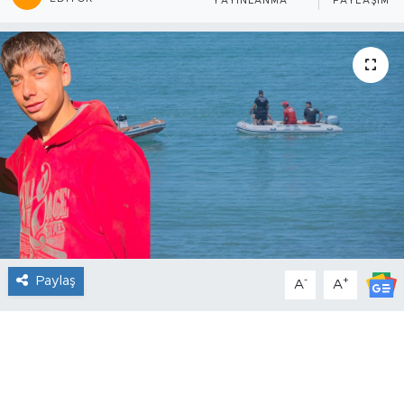
YAYINLANMA
PAYLAŞIM
Paylaş
-
+
A
A