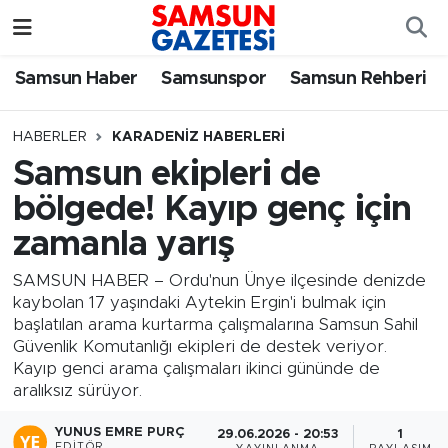
Samsun Haber
Samsun Nöbetçi Eczaneler
Samsun Haber
Samsunspor
Samsun Rehberi
Samsunspor
Samsun Hava Durumu
HABERLER
KARADENIZ HABERLERI
Samsun ekipleri de
Samsun Rehberi
SAMSUN Namaz Vakitleri
bölgede! Kayıp genç için
Resmi İlanlar
Samsun Trafik Yoğunluk Haritası
zamanla yarış
Süper Lig Puan Durumu ve Fikstür
SAMSUN HABER – Ordu'nun Ünye ilçesinde denizde
kaybolan 17 yaşındaki Aytekin Ergin'i bulmak için
başlatılan arama kurtarma çalışmalarına Samsun Sahil
Tüm Manşetler
Güvenlik Komutanlığı ekipleri de destek veriyor.
Kayıp genci arama çalışmaları ikinci gününde de
Son Dakika Haberleri
aralıksız sürüyor.
Haber Arşivi
YUNUS EMRE PURÇ
29.06.2026 - 20:53
1
EDITÖR