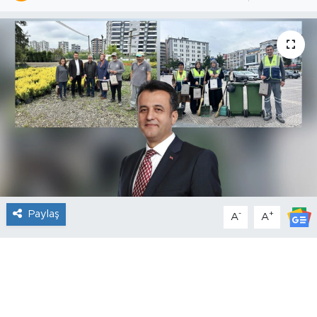
Paylaş
-
+
A
A