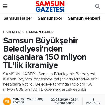
Samsun Haber
Samsun Nöbetçi Eczaneler
Samsun Haber
Samsunspor
Samsun Rehberi
Samsunspor
Samsun Hava Durumu
HABERLER
SAMSUN HABER
Samsun Büyükşehir
Samsun Rehberi
SAMSUN Namaz Vakitleri
Belediyesi'nden
Resmi İlanlar
Samsun Trafik Yoğunluk Haritası
çalışanlara 150 milyon
TL'lik ikramiye
Süper Lig Puan Durumu ve Fikstür
SAMSUN HABER - Samsun Büyükşehir Belediyesi,
Tüm Manşetler
Kurban Bayramı öncesinde çalışanların ikramiyelerini
hesaplara yatırdı. Belediye tarafından toplam 150
milyon 835 bin 130 TL ödeme gerçekleştirildi.
Son Dakika Haberleri
YUNUS EMRE PURÇ
22.05.2026 - 23:34
1
Haber Arşivi
EDITÖR
YAYINLANMA
PAYLAŞIM