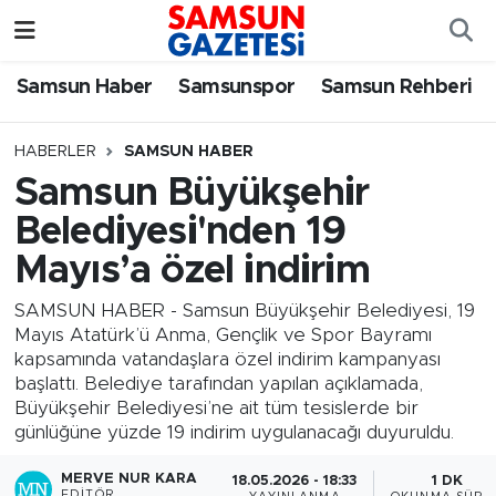
Samsun Haber
Samsun Nöbetçi Eczaneler
Samsun Haber
Samsunspor
Samsun Rehberi
Samsunspor
Samsun Hava Durumu
HABERLER
SAMSUN HABER
Samsun Büyükşehir
Samsun Rehberi
SAMSUN Namaz Vakitleri
Belediyesi'nden 19
Resmi İlanlar
Samsun Trafik Yoğunluk Haritası
Mayıs’a özel indirim
Süper Lig Puan Durumu ve Fikstür
SAMSUN HABER - Samsun Büyükşehir Belediyesi, 19
Mayıs Atatürk’ü Anma, Gençlik ve Spor Bayramı
kapsamında vatandaşlara özel indirim kampanyası
Tüm Manşetler
başlattı. Belediye tarafından yapılan açıklamada,
Büyükşehir Belediyesi’ne ait tüm tesislerde bir
Son Dakika Haberleri
günlüğüne yüzde 19 indirim uygulanacağı duyuruldu.
Haber Arşivi
MERVE NUR KARA
18.05.2026 - 18:33
1 DK
EDITÖR