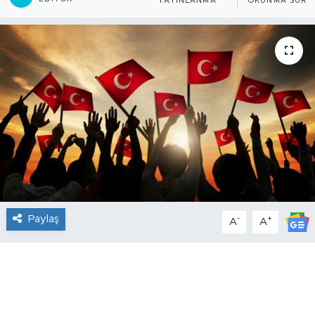
YAYINLANMA
OKUNMA SÜRES
Paylaş
-
+
A
A