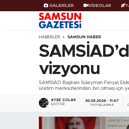
GALERİLER
VİDEOLAR
Y
Samsun Haber
Samsun Nöbetçi Eczaneler
Samsunspor
Samsun Hava Durumu
HABERLER
SAMSUN HABER
SAMSİAD’da
Samsun Rehberi
SAMSUN Namaz Vakitleri
vizyonu
Resmi İlanlar
Samsun Trafik Yoğunluk Haritası
Süper Lig Puan Durumu ve Fikstür
SAMSİAD Başkanı Süleyman Ferşat Eldemi
üretim merkezlerinden biri olması için ye
Tüm Manşetler
AYŞE ÇOLAK
30.05.2026 - 11:47
EDITÖR
YAYINLANMA
Son Dakika Haberleri
Haber Arşivi