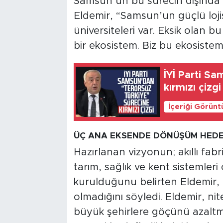
Samsun’un bu sürecin dışında k
Eldemir, “Samsun’un güçlü lojis
üniversiteleri var. Eksik olan b
bir ekosistem. Biz bu ekosistem
İYİ Parti S
kırmızı çizgi
İçeriği Görünt
ÜÇ ANA EKSENDE DÖNÜŞÜM HEDE
Hazırlanan vizyonun; akıllı fabri
tarım, sağlık ve kent sistemler
kurulduğunu belirten Eldemir,
olmadığını söyledi. Eldemir, nit
büyük şehirlere göçünü azaltm