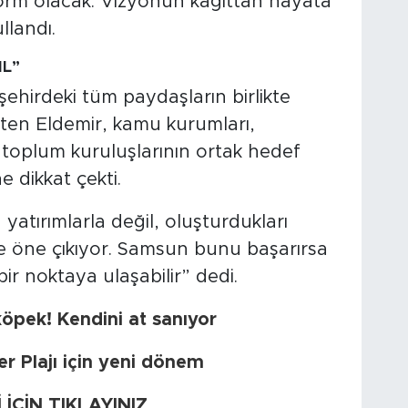
tform olacak. Vizyonun kâğıttan hayata
llandı.
IL”
ehirdeki tüm paydaşların birlikte
rten Eldemir, kamu kurumları,
il toplum kuruluşlarının ortak hedef
 dikkat çekti.
 yatırımlarla değil, oluşturdukları
yle öne çıkıyor. Samsun bunu başarırsa
bir noktaya ulaşabilir” dedi.
öpek! Kendini at sanıyor
r Plajı için yeni dönem
ÇİN TIKLAYINIZ