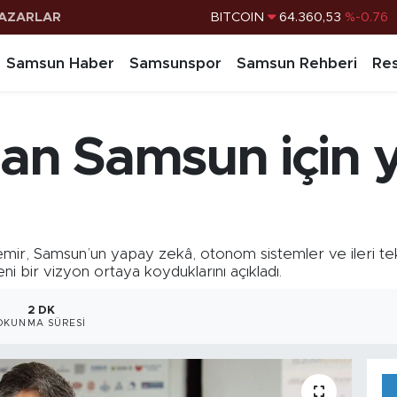
AZARLAR
DOLAR
47,7069
%0.17
EURO
55,0265
%0.01
Samsun Haber
Samsunspor
Samsun Rehberi
Res
STERLİN
64,1897
%0.02
G.ALTIN
6618.49
%2.12
n Samsun için 
BİST100
13.887
%64
BITCOIN
64.360,53
%-0.76
r, Samsun’un yapay zekâ, otonom sistemler ve ileri tekno
ni bir vizyon ortaya koyduklarını açıkladı.
2 DK
OKUNMA SÜRESI