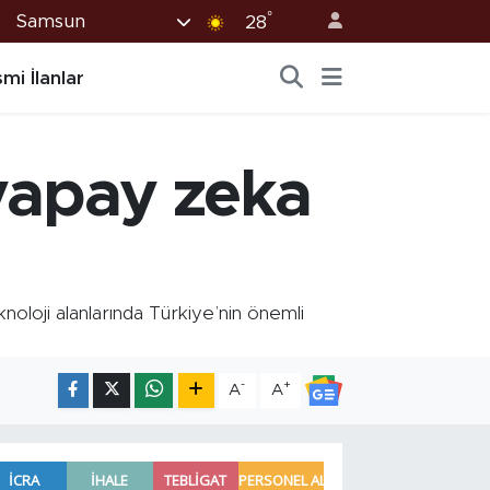
°
Samsun
28
mi İlanlar
yapay zeka
loji alanlarında Türkiye’nin önemli
-
+
A
A