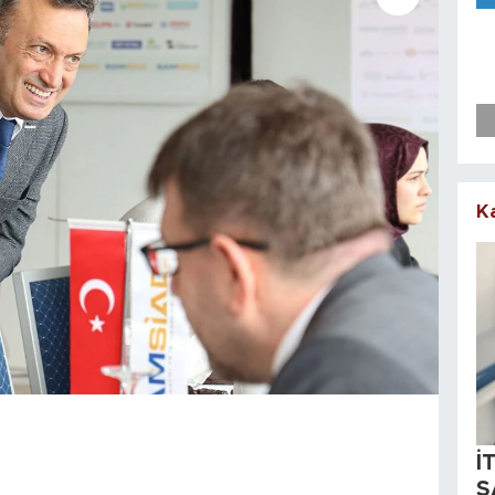
K
İ
S