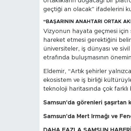
ortaklıkların doğacağı bir pla
geçtiği an olacak” ifadelerini ku
“BAŞARININ ANAHTARI ORTAK AK
Vizyonun hayata geçmesi için ş
hareket etmesi gerektiğini beli
üniversiteler, iş dünyası ve siv
etrafında buluşmasının önemine
Eldemir, “Artık şehirler yalnızca
ekosistem ve iş birliği kültürü
teknoloji haritasında çok farklı 
Samsun'da görenleri şaşırtan k
Samsun'da Mert Irmağı ve Fene
DAHA FAZLA SAMSUN HABERİ İ