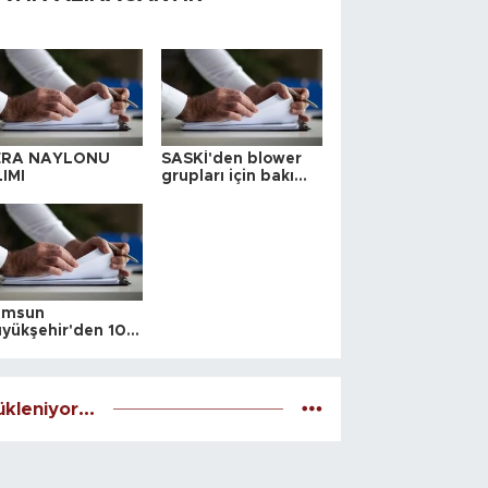
ERA NAYLONU
SASKİ'den blower
IMI
grupları için bakım
ihalesi
amsun
yükşehir'den 10
 yeri satış ihalesi
kleniyor...