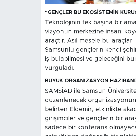
“GENÇLER BU EKOSİSTEMİN KURU
Teknolojinin tek başına bir am
vizyonun merkezine insanı koydu
araçtır. Asıl mesele bu araçları
Samsunlu gençlerin kendi şehirle
iş bulabilmesi ve geleceğini bu
vurguladı.
BÜYÜK ORGANİZASYON HAZİRAN
SAMSİAD ile Samsun Üniversites
düzenlenecek organizasyonun b
belirten Eldemir, etkinlikte aka
girişimciler ve gençlerin bir ar
sadece bir konferans olmayacak.