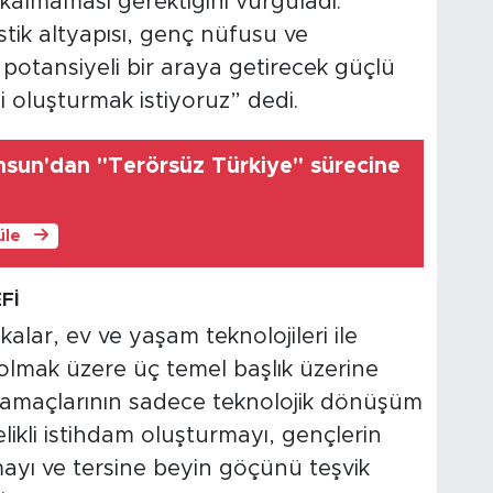
almaması gerektiğini vurguladı.
tik altyapısı, genç nüfusu ve
u potansiyeli bir araya getirecek güçlü
i oluşturmak istiyoruz” dedi.
amsun'dan "Terörsüz Türkiye" sürecine
üle
Fİ
kalar, ev ve yaşam teknolojileri ile
i olmak üzere üç temel başlık üzerine
 amaçlarının sadece teknolojik dönüşüm
elikli istihdam oluşturmayı, gençlerin
ayı ve tersine beyin göçünü teşvik