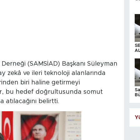
S
AL
rı Derneği (SAMSİAD) Başkanı Süleyman
zekâ ve ileri teknoloji alanlarında
inden biri haline getirmeyi
S
mir, bu hedef doğrultusunda somut
Bü
iş
 atılacağını belirtti.
Yü