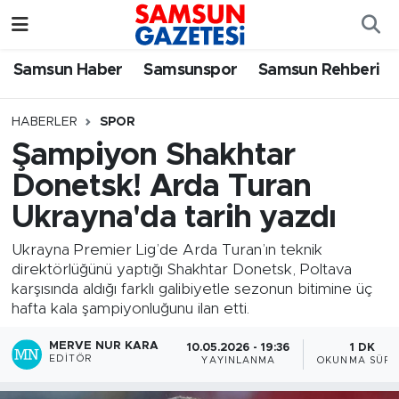
Samsun Haber
Samsun Nöbetçi Eczaneler
Samsun Haber
Samsunspor
Samsun Rehberi
Samsunspor
Samsun Hava Durumu
HABERLER
SPOR
Şampiyon Shakhtar
Samsun Rehberi
SAMSUN Namaz Vakitleri
Donetsk! Arda Turan
Resmi İlanlar
Samsun Trafik Yoğunluk Haritası
Ukrayna'da tarih yazdı
Süper Lig Puan Durumu ve Fikstür
Ukrayna Premier Lig’de Arda Turan’ın teknik
direktörlüğünü yaptığı Shakhtar Donetsk, Poltava
karşısında aldığı farklı galibiyetle sezonun bitimine üç
Tüm Manşetler
hafta kala şampiyonluğunu ilan etti.
Son Dakika Haberleri
MERVE NUR KARA
10.05.2026 - 19:36
1 DK
EDITÖR
YAYINLANMA
OKUNMA SÜRE
Haber Arşivi