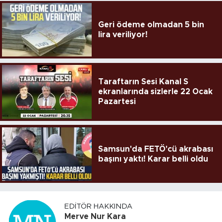
Geri ödeme olmadan 5 bin
lira veriliyor!
Taraftarın Sesi Kanal S
ekranlarında sizlerle 22 Ocak
Pazartesi
Samsun'da FETÖ'cü akrabası
başını yaktı! Karar belli oldu
EDITÖR HAKKINDA
Merve Nur Kara