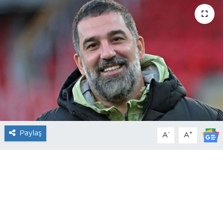
Paylaş
-
+
A
A