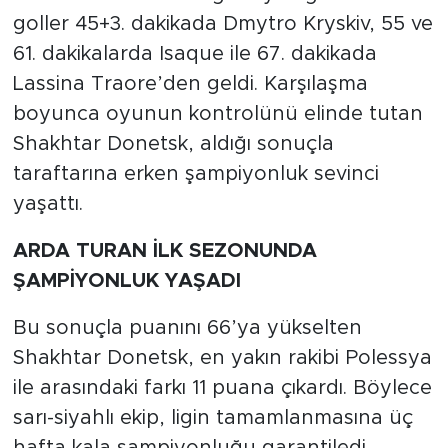
goller 45+3. dakikada Dmytro Kryskiv, 55 ve
61. dakikalarda Isaque ile 67. dakikada
Lassina Traore’den geldi. Karşılaşma
boyunca oyunun kontrolünü elinde tutan
Shakhtar Donetsk, aldığı sonuçla
taraftarına erken şampiyonluk sevinci
yaşattı.
ARDA TURAN İLK SEZONUNDA
ŞAMPİYONLUK YAŞADI
Bu sonuçla puanını 66’ya yükselten
Shakhtar Donetsk, en yakın rakibi Polessya
ile arasındaki farkı 11 puana çıkardı. Böylece
sarı-siyahlı ekip, ligin tamamlanmasına üç
hafta kala şampiyonluğu garantiledi.