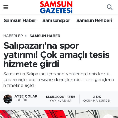
Samsun Haber
Samsun Nöbetçi Eczaneler
Samsun Haber
Samsunspor
Samsun Rehberi
Samsunspor
Samsun Hava Durumu
HABERLER
SAMSUN HABER
Salıpazarı'na spor
Samsun Rehberi
SAMSUN Namaz Vakitleri
yatırımı! Çok amaçlı tesis
Resmi İlanlar
Samsun Trafik Yoğunluk Haritası
hizmete girdi
Süper Lig Puan Durumu ve Fikstür
Samsun’un Salıpazarı ilçesinde yenilenen tenis kortu,
çok amaçlı spor tesisine dönüştürüldü. Tesis gençlerin
hizmetine açıldı.
Tüm Manşetler
AYŞE ÇOLAK
13.05.2026 - 13:56
2 DK
Son Dakika Haberleri
EDITÖR
YAYINLANMA
OKUNMA SÜRESI
Haber Arşivi