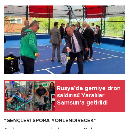
Rusya’da gemiye dron
saldırısı! Yaralılar
Samsun’a getirildi
“GENÇLERİ SPORA YÖNLENDİRECEK”