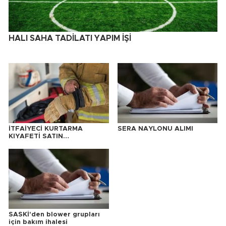
HALI SAHA TADİLATI YAPIM İŞİ
İTFAİYECİ KURTARMA
SERA NAYLONU ALIMI
KIYAFETİ SATIN
ALINACAKTIR
SASKİ'den blower grupları
için bakım ihalesi