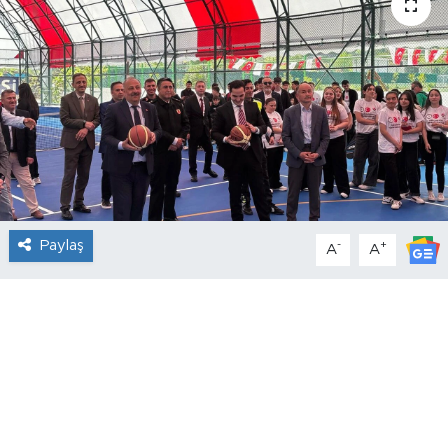
Paylaş
-
+
A
A