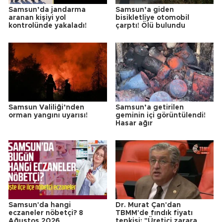
Samsun’da jandarma
Samsun’a giden
aranan kişiyi yol
bisikletliye otomobil
kontrolünde yakaladı!
çarptı! Ölü bulundu
Samsun Valiliği’nden
Samsun’a getirilen
orman yangını uyarısı!
geminin içi görüntülendi!
Hasar ağır
Samsun'da hangi
Dr. Murat Çan'dan
eczaneler nöbetçi? 8
TBMM'de fındık fiyatı
Ağustos 2026
tepkisi: "Üretici zarara