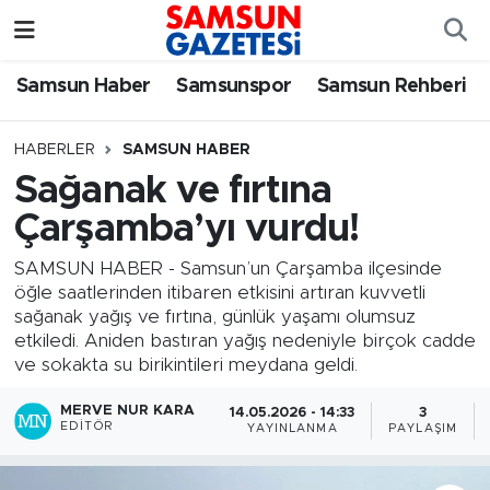
Samsun Haber
Samsun Nöbetçi Eczaneler
Samsun Haber
Samsunspor
Samsun Rehberi
Samsunspor
Samsun Hava Durumu
HABERLER
SAMSUN HABER
Sağanak ve fırtına
Samsun Rehberi
SAMSUN Namaz Vakitleri
Çarşamba’yı vurdu!
Resmi İlanlar
Samsun Trafik Yoğunluk Haritası
SAMSUN HABER - Samsun’un Çarşamba ilçesinde
öğle saatlerinden itibaren etkisini artıran kuvvetli
Süper Lig Puan Durumu ve Fikstür
sağanak yağış ve fırtına, günlük yaşamı olumsuz
etkiledi. Aniden bastıran yağış nedeniyle birçok cadde
Tüm Manşetler
ve sokakta su birikintileri meydana geldi.
MERVE NUR KARA
14.05.2026 - 14:33
3
Son Dakika Haberleri
EDITÖR
YAYINLANMA
PAYLAŞIM
Haber Arşivi