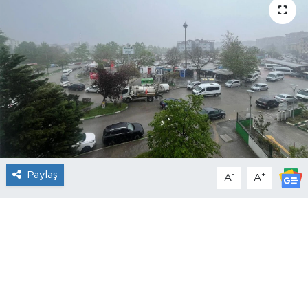
Paylaş
-
+
A
A