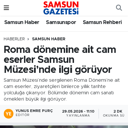
Samsun Haber
Samsun Nöbetçi Eczaneler
Samsun Haber
Samsunspor
Samsun Rehberi
Samsunspor
Samsun Hava Durumu
HABERLER
SAMSUN HABER
Roma dönemine ait cam
Samsun Rehberi
SAMSUN Namaz Vakitleri
eserler Samsun
Resmi İlanlar
Samsun Trafik Yoğunluk Haritası
Müzesi’nde ilgi görüyor
Süper Lig Puan Durumu ve Fikstür
Samsun Müzesi’nde sergilenen Roma Dönemi’ne ait
cam eserler, ziyaretçileri binlerce yıllık tarihte
yolculuğa çıkarıyor. Bölümde dönemin cam sanatı
Tüm Manşetler
örnekleri büyük ilgi görüyor.
Son Dakika Haberleri
YUNUS EMRE PURÇ
29.05.2026 - 11:10
2 DK
EDITÖR
YAYINLANMA
OKUNMA SÜRE
Haber Arşivi