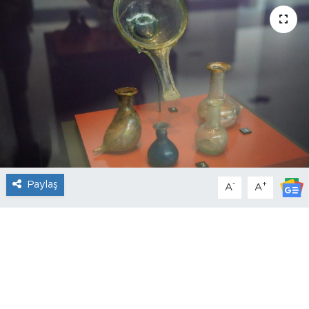
Paylaş
-
+
A
A