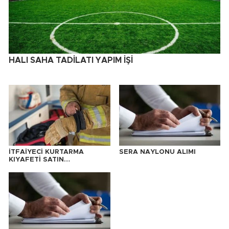
HALI SAHA TADİLATI YAPIM İŞİ
İTFAİYECİ KURTARMA
SERA NAYLONU ALIMI
KIYAFETİ SATIN
ALINACAKTIR