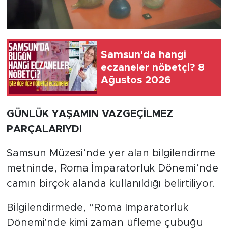
Samsun'da hangi
eczaneler nöbetçi? 8
Ağustos 2026
GÜNLÜK YAŞAMIN VAZGEÇİLMEZ
PARÇALARIYDI
Samsun Müzesi’nde yer alan bilgilendirme
metninde, Roma İmparatorluk Dönemi’nde
camın birçok alanda kullanıldığı belirtiliyor.
Bilgilendirmede, “Roma İmparatorluk
Dönemi'nde kimi zaman üfleme çubuğu