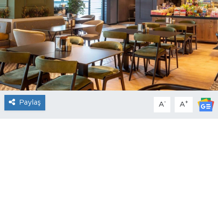
Paylaş
-
+
A
A