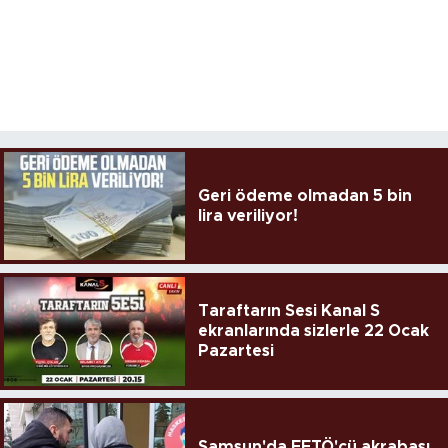
Geri ödeme olmadan 5 bin
lira veriliyor!
Taraftarın Sesi Kanal S
ekranlarında sizlerle 22 Ocak
Pazartesi
Samsun'da FETÖ'cü akrabası