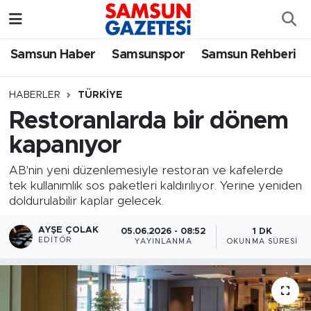
Samsun Haber
Samsun Nöbetçi Eczaneler
Samsun Haber
Samsunspor
Samsun Rehberi
Samsunspor
Samsun Hava Durumu
HABERLER
TÜRKIYE
Restoranlarda bir dönem
Samsun Rehberi
SAMSUN Namaz Vakitleri
kapanıyor
Resmi İlanlar
Samsun Trafik Yoğunluk Haritası
AB'nin yeni düzenlemesiyle restoran ve kafelerde
tek kullanımlık sos paketleri kaldırılıyor. Yerine yeniden
Süper Lig Puan Durumu ve Fikstür
doldurulabilir kaplar gelecek.
Tüm Manşetler
AYŞE ÇOLAK
05.06.2026 - 08:52
1 DK
EDITÖR
YAYINLANMA
OKUNMA SÜRESI
Son Dakika Haberleri
Haber Arşivi