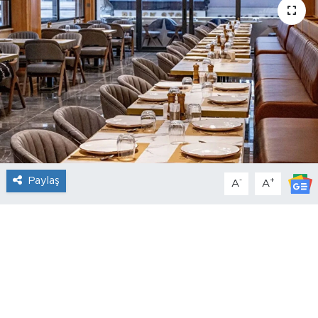
Paylaş
-
+
A
A