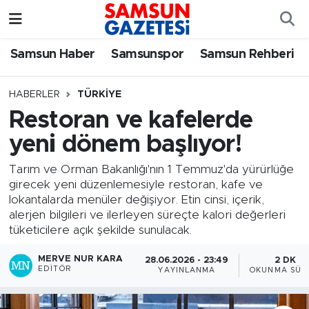
Samsun Haber
Samsun Nöbetçi Eczaneler
Samsun Haber
Samsunspor
Samsun Rehberi
Samsunspor
Samsun Hava Durumu
HABERLER
TÜRKIYE
Restoran ve kafelerde
Samsun Rehberi
SAMSUN Namaz Vakitleri
yeni dönem başlıyor!
Resmi İlanlar
Samsun Trafik Yoğunluk Haritası
Tarım ve Orman Bakanlığı'nın 1 Temmuz'da yürürlüğe
girecek yeni düzenlemesiyle restoran, kafe ve
Süper Lig Puan Durumu ve Fikstür
lokantalarda menüler değişiyor. Etin cinsi, içerik,
alerjen bilgileri ve ilerleyen süreçte kalori değerleri
Tüm Manşetler
tüketicilere açık şekilde sunulacak.
MERVE NUR KARA
28.06.2026 - 23:49
2 DK
Son Dakika Haberleri
EDITÖR
YAYINLANMA
OKUNMA SÜR
Haber Arşivi