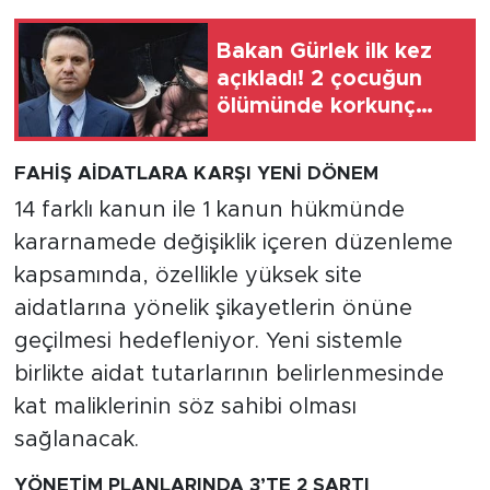
Bakan Gürlek ilk kez
açıkladı! 2 çocuğun
ölümünde korkunç
gerçek
FAHİŞ AİDATLARA KARŞI YENİ DÖNEM
14 farklı kanun ile 1 kanun hükmünde
kararnamede değişiklik içeren düzenleme
kapsamında, özellikle yüksek site
aidatlarına yönelik şikayetlerin önüne
geçilmesi hedefleniyor. Yeni sistemle
birlikte aidat tutarlarının belirlenmesinde
kat maliklerinin söz sahibi olması
sağlanacak.
YÖNETİM PLANLARINDA 3’TE 2 ŞARTI