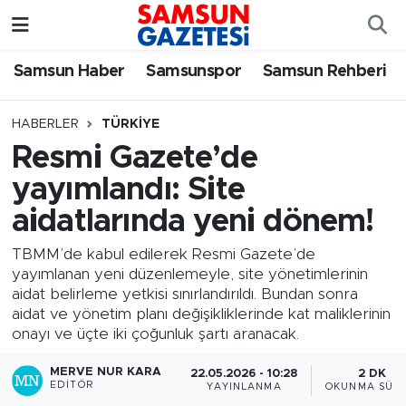
Samsun Haber
Samsun Nöbetçi Eczaneler
Samsun Haber
Samsunspor
Samsun Rehberi
Samsunspor
Samsun Hava Durumu
HABERLER
TÜRKIYE
Resmi Gazete’de
Samsun Rehberi
SAMSUN Namaz Vakitleri
yayımlandı: Site
Resmi İlanlar
Samsun Trafik Yoğunluk Haritası
aidatlarında yeni dönem!
Süper Lig Puan Durumu ve Fikstür
TBMM’de kabul edilerek Resmi Gazete’de
yayımlanan yeni düzenlemeyle, site yönetimlerinin
aidat belirleme yetkisi sınırlandırıldı. Bundan sonra
Tüm Manşetler
aidat ve yönetim planı değişikliklerinde kat maliklerinin
onayı ve üçte iki çoğunluk şartı aranacak.
Son Dakika Haberleri
MERVE NUR KARA
22.05.2026 - 10:28
2 DK
EDITÖR
YAYINLANMA
OKUNMA SÜRE
Haber Arşivi