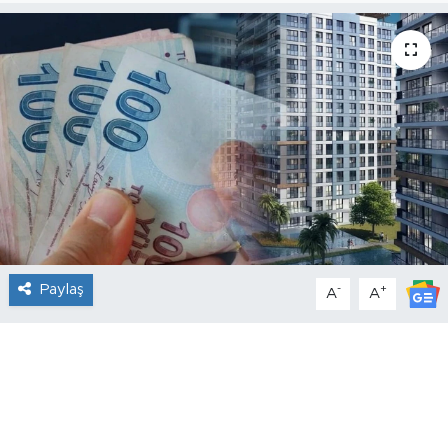
Paylaş
-
+
A
A