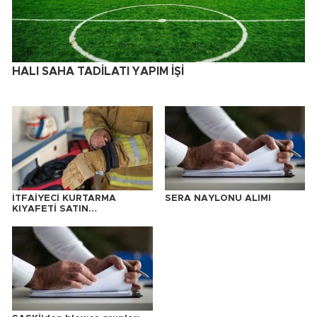
HALI SAHA TADİLATI YAPIM İŞİ
İTFAİYECİ KURTARMA
SERA NAYLONU ALIMI
KIYAFETİ SATIN
ALINACAKTIR