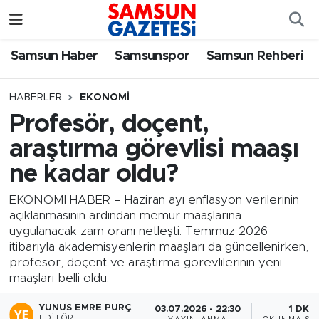
Samsun Haber
Samsun Nöbetçi Eczaneler
Samsun Haber
Samsunspor
Samsun Rehberi
Samsunspor
Samsun Hava Durumu
HABERLER
EKONOMI
Profesör, doçent,
Samsun Rehberi
SAMSUN Namaz Vakitleri
araştırma görevlisi maaşı
Resmi İlanlar
Samsun Trafik Yoğunluk Haritası
ne kadar oldu?
Süper Lig Puan Durumu ve Fikstür
EKONOMİ HABER – Haziran ayı enflasyon verilerinin
açıklanmasının ardından memur maaşlarına
uygulanacak zam oranı netleşti. Temmuz 2026
Tüm Manşetler
itibarıyla akademisyenlerin maaşları da güncellenirken,
profesör, doçent ve araştırma görevlilerinin yeni
Son Dakika Haberleri
maaşları belli oldu.
Haber Arşivi
YUNUS EMRE PURÇ
03.07.2026 - 22:30
1 DK
EDITÖR