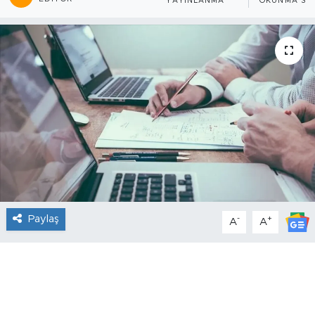
YAYINLANMA
OKUNMA SÜR
Paylaş
-
+
A
A