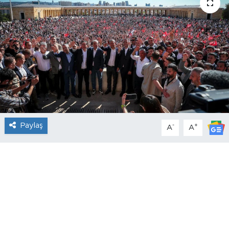
Paylaş
-
+
A
A