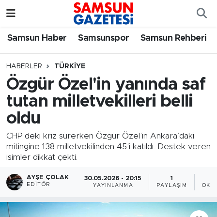
Samsun Haber
Samsun Nöbetçi Eczaneler
Samsun Haber
Samsunspor
Samsun Rehberi
Samsunspor
Samsun Hava Durumu
HABERLER
TÜRKIYE
Özgür Özel'in yanında saf
Samsun Rehberi
SAMSUN Namaz Vakitleri
tutan milletvekilleri belli
Resmi İlanlar
Samsun Trafik Yoğunluk Haritası
oldu
Süper Lig Puan Durumu ve Fikstür
CHP’deki kriz sürerken Özgür Özel’in Ankara’daki
mitingine 138 milletvekilinden 45’i katıldı. Destek veren
isimler dikkat çekti.
Tüm Manşetler
AYŞE ÇOLAK
30.05.2026 - 20:15
1
Son Dakika Haberleri
EDITÖR
YAYINLANMA
PAYLAŞIM
OKU
Haber Arşivi