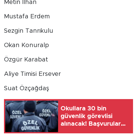
Metin İlhan
Mustafa Erdem
Sezgin Tanrıkulu
Okan Konuralp
Özgür Karabat
Aliye Timisi Ersever
Suat Özçağdaş
Okullara 30 bin
güvenlik görevlisi
alınacak! Başvurular
ne zaman?