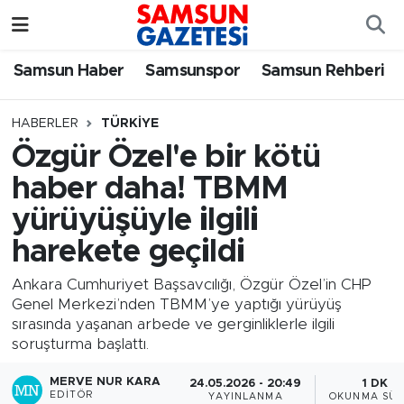
Samsun Haber
Samsun Nöbetçi Eczaneler
Samsun Haber
Samsunspor
Samsun Rehberi
Samsunspor
Samsun Hava Durumu
HABERLER
TÜRKIYE
Özgür Özel'e bir kötü
Samsun Rehberi
SAMSUN Namaz Vakitleri
haber daha! TBMM
Resmi İlanlar
Samsun Trafik Yoğunluk Haritası
yürüyüşüyle ilgili
harekete geçildi
Süper Lig Puan Durumu ve Fikstür
Ankara Cumhuriyet Başsavcılığı, Özgür Özel’in CHP
Tüm Manşetler
Genel Merkezi’nden TBMM’ye yaptığı yürüyüş
sırasında yaşanan arbede ve gerginliklerle ilgili
soruşturma başlattı.
Son Dakika Haberleri
MERVE NUR KARA
24.05.2026 - 20:49
1 DK
Haber Arşivi
EDITÖR
YAYINLANMA
OKUNMA SÜR