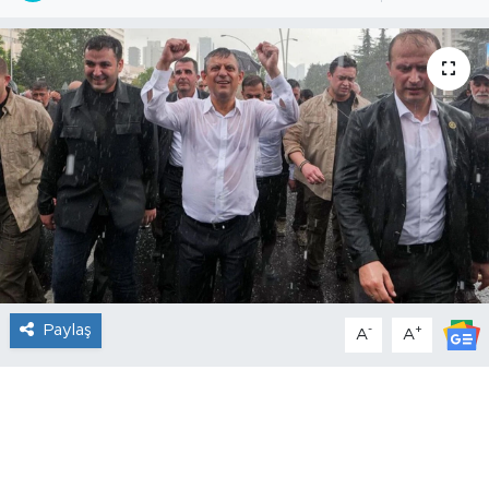
Paylaş
-
+
A
A