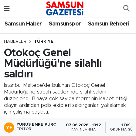
Samsun Haber
Samsun Nöbetçi Eczaneler
Samsun Haber
Samsunspor
Samsun Rehberi
Samsunspor
Samsun Hava Durumu
HABERLER
TÜRKIYE
Otokoç Genel
Samsun Rehberi
SAMSUN Namaz Vakitleri
Müdürlüğü'ne silahlı
Resmi İlanlar
Samsun Trafik Yoğunluk Haritası
saldırı
Süper Lig Puan Durumu ve Fikstür
İstanbul Maltepe'de bulunan Otokoç Genel
Müdürlüğü'ne sabah saatlerinde silahlı saldırı
düzenlendi. Binaya çok sayıda merminin isabet ettiği
Tüm Manşetler
olayın ardından polis ekipleri saldırganları yakalamak
için çalışma başlattı.
Son Dakika Haberleri
YUNUS EMRE PURÇ
07.06.2026 - 13:12
1 DK
EDITÖR
YAYINLANMA
OKUNMA SÜR
Haber Arşivi