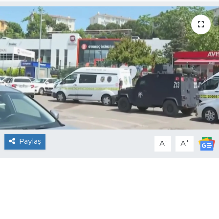
Paylaş
-
+
A
A