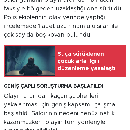
Saldırganların olayın ardından bir ticari
taksiyle bölgeden uzaklaştığı öne sürüldü.
Polis ekiplerinin olay yerinde yaptığı
incelemede 1 adet uzun namlulu silah ile
çok sayıda boş kovan bulundu.
Suça sürüklenen
çocuklarla ilgili
düzenleme yasalaştı
GENİŞ ÇAPLI SORUŞTURMA BAŞLATILDI
Olayın ardından kaçan şüphelilerin
yakalanması için geniş kapsamlı çalışma
başlatıldı. Saldırının nedeni henüz netlik
kazanmazken, olayın tüm yönleriyle