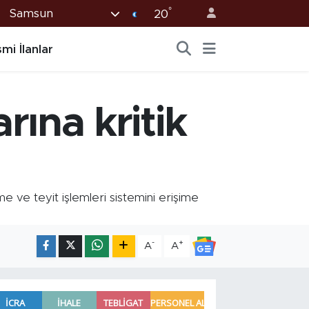
°
Samsun
20
mi İlanlar
ına kritik
 ve teyit işlemleri sistemini erişime
-
+
A
A