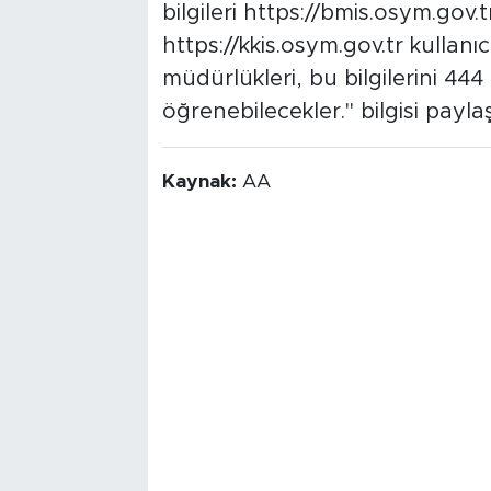
bilgileri https://bmis.osym.gov.tr 
https://kkis.osym.gov.tr kullanıc
müdürlükleri, bu bilgilerini 4
öğrenebilecekler." bilgisi paylaşı
Kaynak:
AA