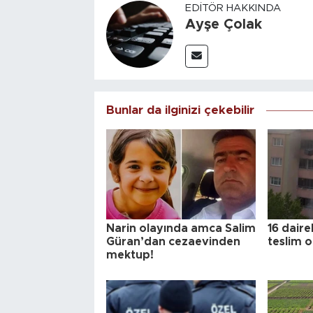
EDITÖR HAKKINDA
Ayşe Çolak
Bunlar da ilginizi çekebilir
Narin olayında amca Salim
16 daire
Güran’dan cezaevinden
teslim o
mektup!