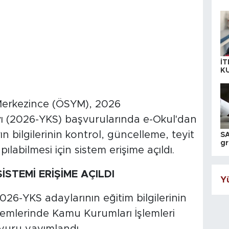
İT
K
KI
A
Merkezince (ÖSYM), 2026
ı (2026-YKS) başvurularında e-Okul'dan
n bilgilerinin kontrol, güncelleme, teyit
SA
gr
apılabilmesi için sistem erişime açıldı.
ih
İSTEMİ ERİŞİME AÇILDI
Yü
26-YKS adaylarının eğitim bilgilerinin
şlemlerinde Kamu Kurumları İşlemleri
uyuru yayımlandı.