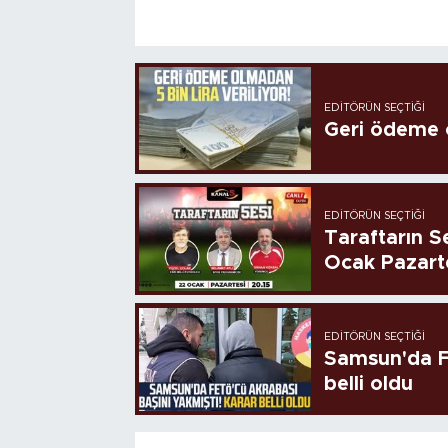
EDITÖRÜN SEÇTIĞI
Geri ödeme o
EDITÖRÜN SEÇTIĞI
Taraftarın Se
Ocak Pazart
EDITÖRÜN SEÇTIĞI
Samsun'da FE
belli oldu