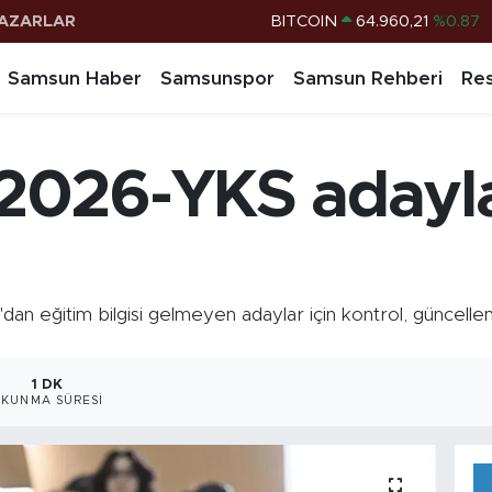
AZARLAR
DOLAR
47,7436
%0.18
EURO
55,2510
%0.32
Samsun Haber
Samsunspor
Samsun Rehberi
Res
STERLİN
64,4811
%0.38
G.ALTIN
6648.99
%2.59
026-YKS adaylar
BİST100
13.779
%-14
BITCOIN
64.960,21
%0.87
 eğitim bilgisi gelmeyen adaylar için kontrol, güncelleme
1 DK
OKUNMA SÜRESI