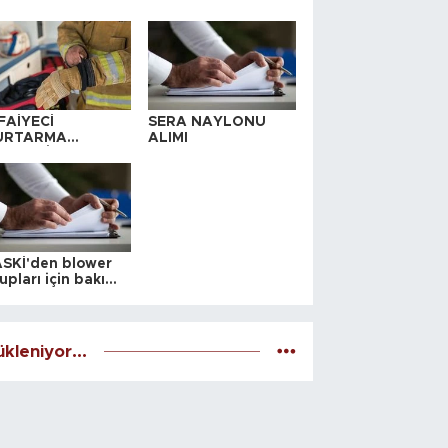
FAİYECİ
SERA NAYLONU
URTARMA
ALIMI
YAFETİ SATIN
LINACAKTIR
SKİ'den blower
upları için bakım
alesi
kleniyor...