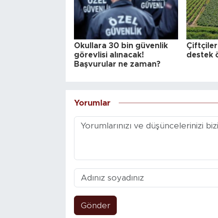
Okullara 30 bin güvenlik
Çiftçile
görevlisi alınacak!
destek ö
Başvurular ne zaman?
Yorumlar
Gönder