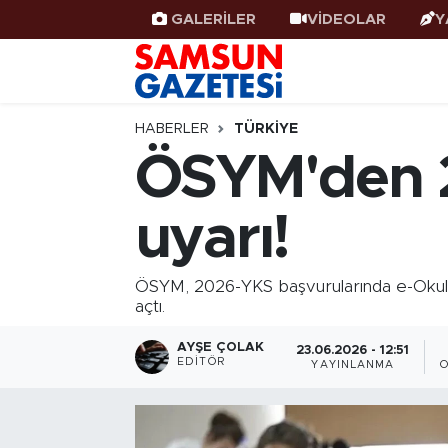
GALERİLER
VİDEOLAR
Y
Samsun Haber
Samsun Nöbetçi Eczaneler
Samsunspor
Samsun Hava Durumu
HABERLER
TÜRKIYE
ÖSYM'den 2
Samsun Rehberi
SAMSUN Namaz Vakitleri
uyarı!
Resmi İlanlar
Samsun Trafik Yoğunluk Haritası
Süper Lig Puan Durumu ve Fikstür
ÖSYM, 2026-YKS başvurularında e-Okul'dan
açtı.
Tüm Manşetler
AYŞE ÇOLAK
23.06.2026 - 12:51
EDITÖR
YAYINLANMA
Son Dakika Haberleri
Haber Arşivi