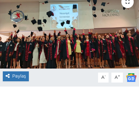
Paylaş
-
+
A
A