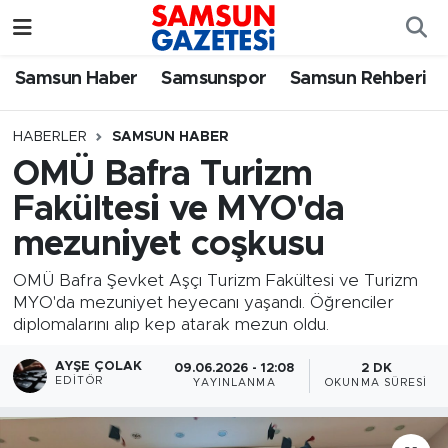
Samsun Haber
Samsun Nöbetçi Eczaneler
Samsun Haber
Samsunspor
Samsun Rehberi
Samsunspor
Samsun Hava Durumu
HABERLER
SAMSUN HABER
OMÜ Bafra Turizm
Samsun Rehberi
SAMSUN Namaz Vakitleri
Fakültesi ve MYO'da
Resmi İlanlar
Samsun Trafik Yoğunluk Haritası
mezuniyet coşkusu
Süper Lig Puan Durumu ve Fikstür
OMÜ Bafra Şevket Aşçı Turizm Fakültesi ve Turizm
MYO'da mezuniyet heyecanı yaşandı. Öğrenciler
diplomalarını alıp kep atarak mezun oldu.
Tüm Manşetler
AYŞE ÇOLAK
09.06.2026 - 12:08
2 DK
Son Dakika Haberleri
EDITÖR
YAYINLANMA
OKUNMA SÜRESI
Haber Arşivi