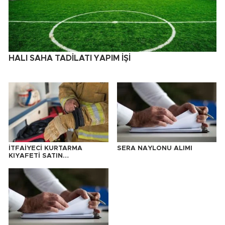
HALI SAHA TADİLATI YAPIM İŞİ
İTFAİYECİ KURTARMA
SERA NAYLONU ALIMI
KIYAFETİ SATIN
ALINACAKTIR