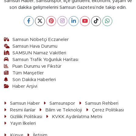
Samsun Haber, Samsunspor, ilçe gündemi, ekonomi, yaşam ve
son dakika gelişmelerini Samsun Gazetesi’nde takip edin.
Samsun Nöbetçi Eczaneler
Samsun Hava Durumu
SAMSUN Namaz Vakitleri
Samsun Trafik Yoğunluk Haritası
Puan Durumu ve Fikstür
Tüm Manşetler
Son Dakika Haberleri
Haber Arşivi
Samsun Haber
Samsunspor
Samsun Rehberi
Resmi ilanlar
Bilim ve Teknoloji
Çerez Politikası
Gizlilik Politikası
KVKK Aydınlatma Metni
Yayın İlkeleri
Künye
İletişim