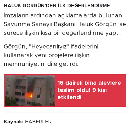
HALUK GÖRGÜN'DEN İLK DEĞERLENDİRME
İmzaların ardından açıklamalarda bulunan
Savunma Sanayii Başkanı Haluk Görgün ise
sürece ilişkin kısa bir değerlendirme yaptı.
Görgün, "Heyecanlıyız" ifadelerini
kullanarak yeni projelere ilişkin
memnuniyetini dile getirdi.
16 daireli bina alevlere
teslim oldu! 9 kişi
etkilendi
Kaynak:
HABERLER