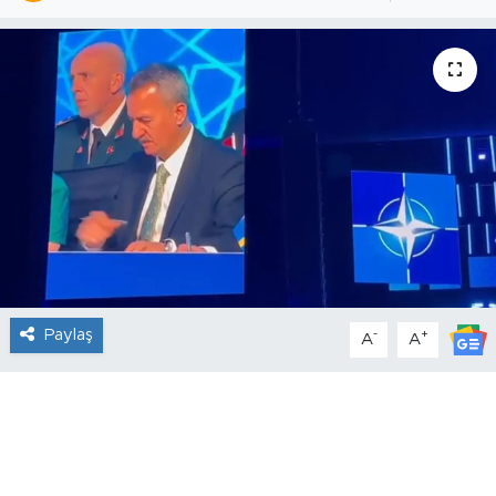
Paylaş
-
+
A
A