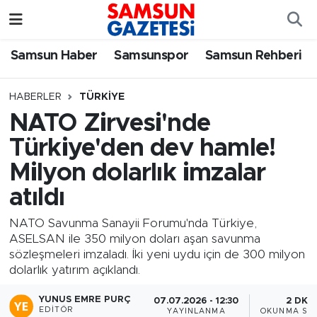
Samsun Haber
Samsun Nöbetçi Eczaneler
Samsun Haber
Samsunspor
Samsun Rehberi
Samsunspor
Samsun Hava Durumu
HABERLER
TÜRKIYE
NATO Zirvesi'nde
Samsun Rehberi
SAMSUN Namaz Vakitleri
Türkiye'den dev hamle!
Resmi İlanlar
Samsun Trafik Yoğunluk Haritası
Milyon dolarlık imzalar
atıldı
Süper Lig Puan Durumu ve Fikstür
NATO Savunma Sanayii Forumu'nda Türkiye,
Tüm Manşetler
ASELSAN ile 350 milyon doları aşan savunma
sözleşmeleri imzaladı. İki yeni uydu için de 300 milyon
dolarlık yatırım açıklandı.
Son Dakika Haberleri
YUNUS EMRE PURÇ
07.07.2026 - 12:30
2 DK
Haber Arşivi
EDITÖR
YAYINLANMA
OKUNMA SÜR