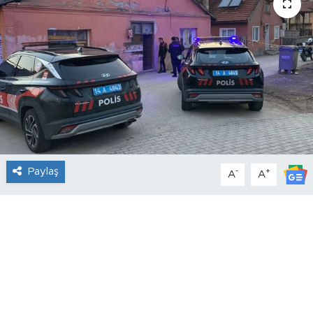
Paylaş
-
+
A
A