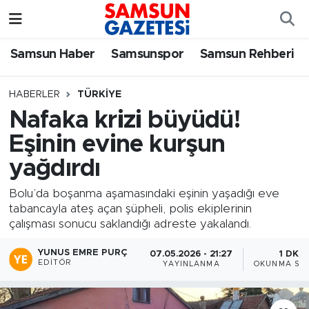
Samsun Haber
Samsun Nöbetçi Eczaneler
Samsun Haber
Samsunspor
Samsun Rehberi
Samsunspor
Samsun Hava Durumu
HABERLER
TÜRKIYE
Nafaka krizi büyüdü!
Samsun Rehberi
SAMSUN Namaz Vakitleri
Eşinin evine kurşun
Resmi İlanlar
Samsun Trafik Yoğunluk Haritası
yağdırdı
Süper Lig Puan Durumu ve Fikstür
Bolu’da boşanma aşamasındaki eşinin yaşadığı eve
tabancayla ateş açan şüpheli, polis ekiplerinin
çalışması sonucu saklandığı adreste yakalandı.
Tüm Manşetler
YUNUS EMRE PURÇ
07.05.2026 - 21:27
1 DK
Son Dakika Haberleri
EDITÖR
YAYINLANMA
OKUNMA SÜR
Haber Arşivi