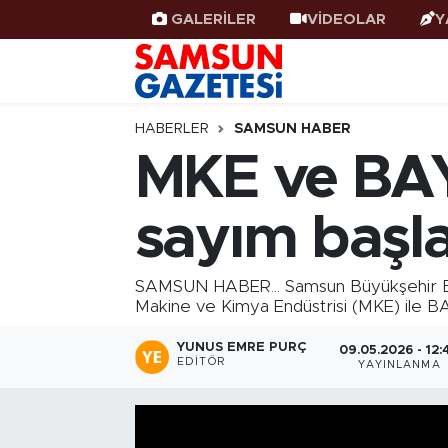
GALERİLER
VİDEOLAR
Y
Samsun Haber
Samsun Nöbetçi Eczaneler
Samsunspor
Samsun Hava Durumu
HABERLER
SAMSUN HABER
MKE ve BAY
Samsun Rehberi
SAMSUN Namaz Vakitleri
sayım başla
Resmi İlanlar
Samsun Trafik Yoğunluk Haritası
Süper Lig Puan Durumu ve Fikstür
SAMSUN HABER... Samsun Büyükşehir Beled
Makine ve Kimya Endüstrisi (MKE) ile BA
Tüm Manşetler
YUNUS EMRE PURÇ
09.05.2026 - 12:
EDITÖR
YAYINLANMA
Son Dakika Haberleri
Haber Arşivi