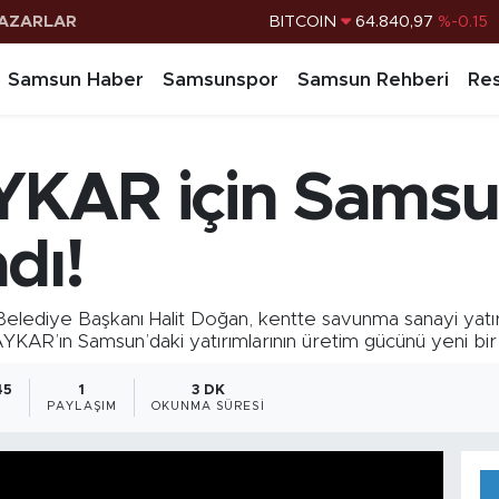
AZARLAR
DOLAR
47,7436
%0.18
EURO
55,2510
%0.32
Samsun Haber
Samsunspor
Samsun Rehberi
Res
STERLİN
64,4811
%0.38
G.ALTIN
6660.55
%0
KAR için Samsun
BİST100
13.779
%-14
BITCOIN
64.840,97
%-0.15
dı!
iye Başkanı Halit Doğan, kentte savunma sanayi yatırıml
YKAR’ın Samsun’daki yatırımlarının üretim gücünü yeni bir 
45
1
3 DK
PAYLAŞIM
OKUNMA SÜRESI