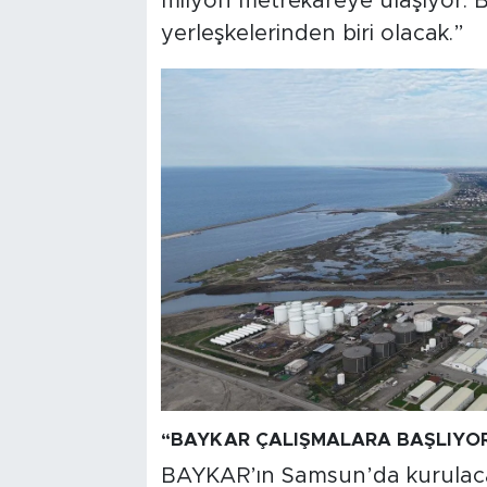
milyon metrekareye ulaşıyor. 
yerleşkelerinden biri olacak.”
“BAYKAR ÇALIŞMALARA BAŞLIYO
BAYKAR’ın Samsun’da kurulacak 