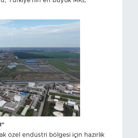
Bu, Türkiye'nin en büyük MKE
R”
özel endüstri bölgesi için hazırlık