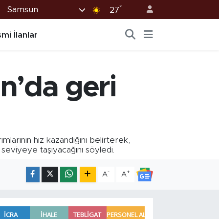
°
Samsun
27
mi İlanlar
’da geri
arının hız kazandığını belirterek,
seviyeye taşıyacağını söyledi.
-
+
A
A