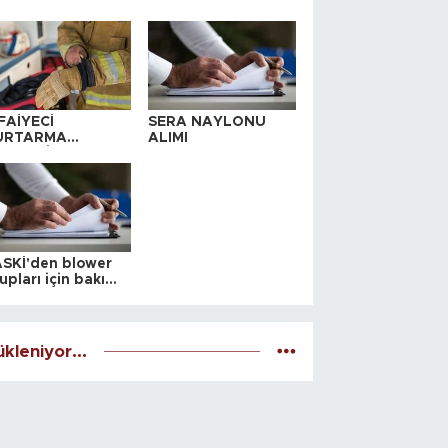
FAİYECİ
SERA NAYLONU
URTARMA
ALIMI
YAFETİ SATIN
LINACAKTIR
SKİ'den blower
upları için bakım
alesi
kleniyor...