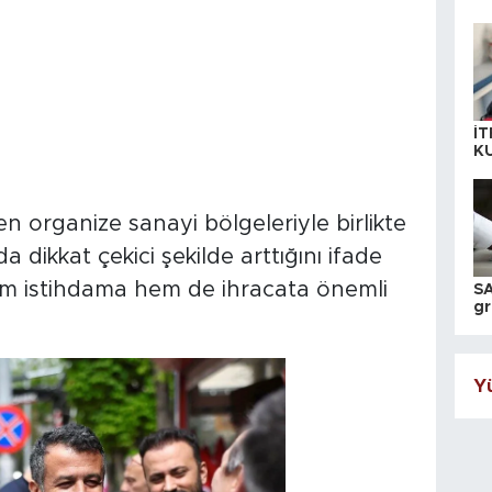
İT
K
KI
A
organize sanayi bölgeleriyle birlikte
 dikkat çekici şekilde arttığını ifade
em istihdama hem de ihracata önemli
SA
gr
ih
Yü