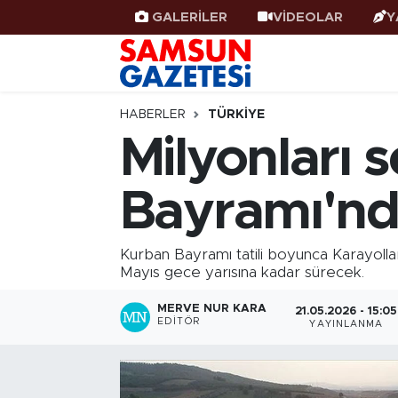
GALERİLER
VİDEOLAR
Y
Samsun Haber
Samsun Nöbetçi Eczaneler
Samsunspor
Samsun Hava Durumu
HABERLER
TÜRKIYE
Milyonları 
Samsun Rehberi
SAMSUN Namaz Vakitleri
Bayramı'nda
Resmi İlanlar
Samsun Trafik Yoğunluk Haritası
Süper Lig Puan Durumu ve Fikstür
Kurban Bayramı tatili boyunca Karayolla
Mayıs gece yarısına kadar sürecek.
Tüm Manşetler
MERVE NUR KARA
21.05.2026 - 15:05
EDITÖR
YAYINLANMA
Son Dakika Haberleri
Haber Arşivi