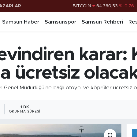
BITCOIN
64.360,53
%-0.76
AZARLAR
DOLAR
47,7069
%0.17
Samsun Haber
Samsunspor
Samsun Rehberi
Res
EURO
55,0265
%0.01
STERLİN
64,1897
%0.02
G.ALTIN
6574.81
%1.44
sevindiren karar:
BİST100
13.887
%64
 ücretsiz olacak
rı Genel Müdürlüğü’ne bağlı otoyol ve köprüler ücretsiz 
1 DK
OKUNMA SÜRESI