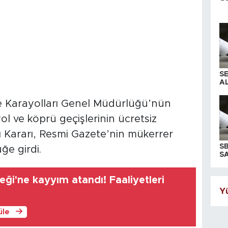
S
AL
ce Karayolları Genel Müdürlüğü’nün
 ve köprü geçişlerinin ücretsiz
 Kararı, Resmi Gazete’nin mükerrer
S
ğe girdi.
SA
ği'ne kayyım atandı! Faaliyetleri
Yü
üle