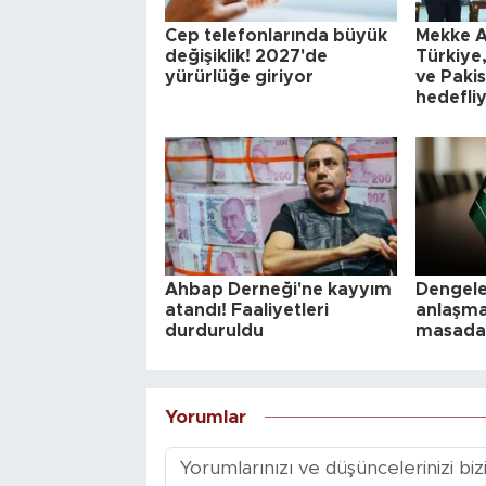
Cep telefonlarında büyük
Mekke A
değişiklik! 2027'de
Türkiye
yürürlüğe giriyor
ve Pakis
hedefli
Ahbap Derneği'ne kayyım
Dengele
atandı! Faaliyetleri
anlaşma
durduruldu
masada
Yorumlar