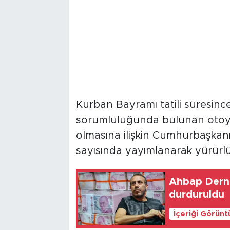
Kurban Bayramı tatili süresin
sorumluluğunda bulunan otoyol
olmasına ilişkin Cumhurbaşkanı
sayısında yayımlanarak yürürlü
Ahbap Derne
durduruldu
İçeriği Görünt