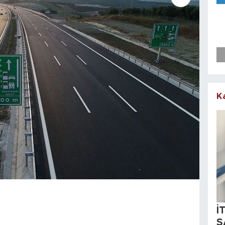
K
İ
S