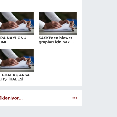
ERA NAYLONU
SASKİ'den blower
IMI
grupları için bakım
ihalesi
BB-BALAÇ ARSA
TIŞI İHALESİ
kleniyor...