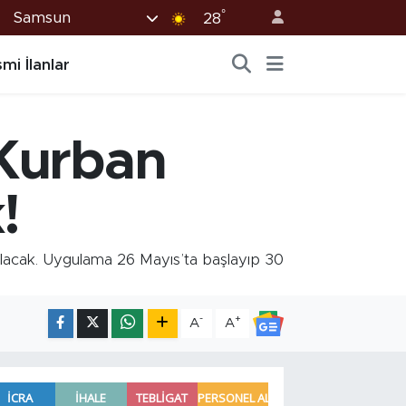
°
Samsun
28
mi İlanlar
 Kurban
!
olacak. Uygulama 26 Mayıs’ta başlayıp 30
-
+
A
A