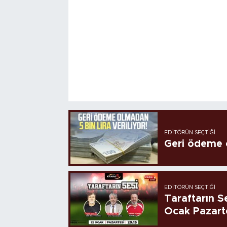
EDITÖRÜN SEÇTIĞI
Geri ödeme o
EDITÖRÜN SEÇTIĞI
Taraftarın Se
Ocak Pazart