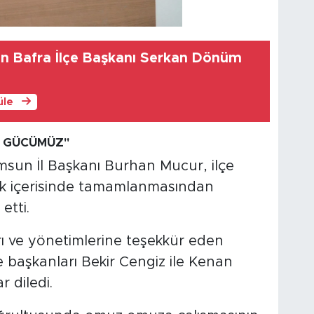
nin Bafra İlçe Başkanı Serkan Dönüm
üle
K GÜCÜMÜZ"
un İl Başkanı Burhan Mucur, ilçe
rlik içerisinde tamamlanmasından
tti.
ı ve yönetimlerine teşekkür eden
e başkanları Bekir Cengiz ile Kenan
 diledi.