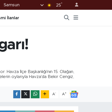
°
Samsun
25
mi İlanlar
arı!
. Havza İlçe Başkanlığı'nın 15. Olağan,
gelerin oylarıyla Havza'da Bekir Cengiz,
-
+
A
A