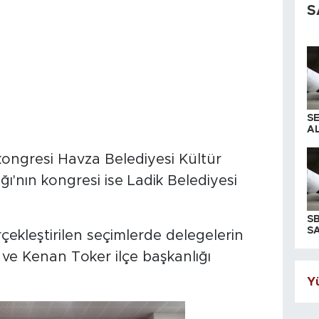
S
S
AL
kongresi Havza Belediyesi Kültür
ğı'nın kongresi ise Ladik Belediyesi
S
SA
erçekleştirilen seçimlerde delegelerin
ve Kenan Toker ilçe başkanlığı
Yü