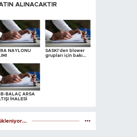
ATIN ALINACAKTIR
ERA NAYLONU
SASKİ'den blower
IMI
grupları için bakım
ihalesi
BB-BALAÇ ARSA
TIŞI İHALESİ
kleniyor...