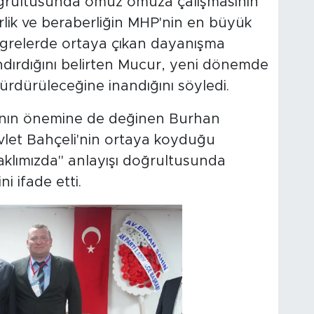
doğrultusunda omuz omuza çalışmasının
lik ve beraberliğin MHP'nin en büyük
grelerde ortaya çıkan dayanışma
ndırdığını belirten Mucur, yeni dönemde
sürdürüleceğine inandığını söyledi.
'nın önemine de değinen Burhan
let Bahçeli'nin ortaya koyduğu
 aklımızda" anlayışı doğrultusunda
i ifade etti.