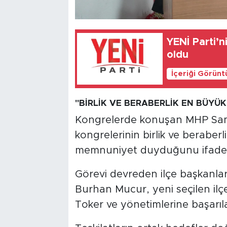
YENİ Parti’
oldu
İçeriği Görünt
"BİRLİK VE BERABERLİK EN BÜYÜ
Kongrelerde konuşan MHP Sams
kongrelerinin birlik ve berabe
memnuniyet duyduğunu ifade e
Görevi devreden ilçe başkanlar
Burhan Mucur, yeni seçilen ilç
Toker ve yönetimlerine başarılar