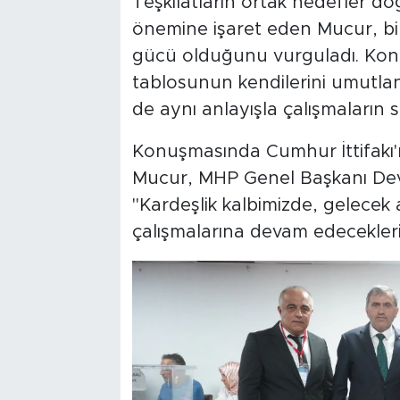
Teşkilatların ortak hedefler 
önemine işaret eden Mucur, bir
gücü olduğunu vurguladı. Kon
tablosunun kendilerini umutla
de aynı anlayışla çalışmaların 
Konuşmasında Cumhur İttifakı
Mucur, MHP Genel Başkanı Dev
"Kardeşlik kalbimizde, gelecek
çalışmalarına devam edeceklerin