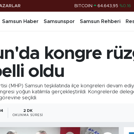
AZARLAR
DOLAR
47,6006
%0.06
EURO
55,0250
%0.02
Samsun Haber
Samsunspor
Samsun Rehberi
Res
STERLİN
64,2398
%0.2
G.ALTIN
6500.87
%0.12
'da kongre rüzg
BİST100
13.799
%70
BITCOIN
64.643,95
%0.16
elli oldu
si (MHP) Samsun teşkilatında ilçe kongreleri devam ediyor
Kongresi yoğun katılımla gerçekleştirildi. Kongrelerde dele
görevine seçildi.
34
2 DK
OKUNMA SÜRESI