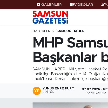
GALERİLER
VİDEOLAR
Y
Samsun Haber
Samsun Nöbetçi Eczaneler
Samsunspor
Samsun Hava Durumu
HABERLER
SAMSUN HABER
MHP Samsun
Samsun Rehberi
SAMSUN Namaz Vakitleri
Başkanlar b
Resmi İlanlar
Samsun Trafik Yoğunluk Haritası
Süper Lig Puan Durumu ve Fikstür
SAMSUN HABER... Milliyetçi Hareket Parti
Ladik İlçe Başkanlığı'nın ise 14. Olağan 
Ladik'te ise Kenan Toker ilçe başkanlığı 
Tüm Manşetler
YUNUS EMRE PURÇ
07.07.2026 - 16:
Son Dakika Haberleri
EDITÖR
YAYINLANMA
Haber Arşivi