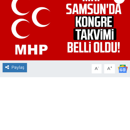
Paylaş
-
+
A
A