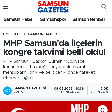
Samsun Haber
Samsun Nöbetçi Eczaneler
Samsun Haber
Samsunspor
Samsun Rehberi
Samsunspor
Samsun Hava Durumu
HABERLER
SAMSUN HABER
MHP Samsun'da ilçelerin
Samsun Rehberi
SAMSUN Namaz Vakitleri
kongre takvimi belli oldu!
Resmi İlanlar
Samsun Trafik Yoğunluk Haritası
MHP Samsun İl Başkanı Burhan Mucur, ilçe
kongrelerinin başladığını duyurarak teşkilat
Süper Lig Puan Durumu ve Fikstür
mensuplarını birlik ve beraberlik içinde hareket
etmeye çağırdı.
Tüm Manşetler
SAMSUN GAZETESI
09.06.2026 - 10:36
2 DK
EDITÖR
YAYINLANMA
OKUNMA SÜR
Son Dakika Haberleri
Haber Arşivi