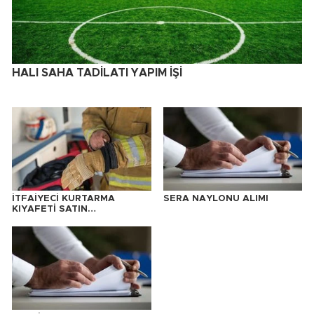
HALI SAHA TADİLATI YAPIM İŞİ
İTFAİYECİ KURTARMA
SERA NAYLONU ALIMI
KIYAFETİ SATIN
ALINACAKTIR