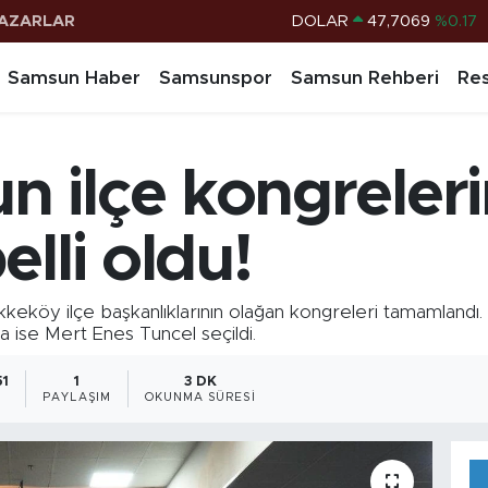
AZARLAR
EURO
55,0265
%0.01
Samsun Haber
Samsunspor
Samsun Rehberi
Res
STERLİN
64,1897
%0.02
G.ALTIN
6574.81
%1.44
BİST100
13.887
%64
 ilçe kongreleri
BITCOIN
64.360,53
%-0.76
lli oldu!
köy ilçe başkanlıklarının olağan kongreleri tamamlandı. 
 ise Mert Enes Tuncel seçildi.
51
1
3 DK
PAYLAŞIM
OKUNMA SÜRESI