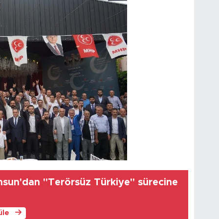
amsun'dan "Terörsüz Türkiye" sürecine
üle