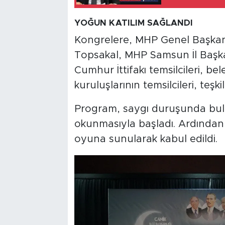
YOĞUN KATILIM SAĞLANDI
Kongrelere, MHP Genel Başkan Y
Topsakal, MHP Samsun İl Başkanı
Cumhur İttifakı temsilcileri, bel
kuruluşlarının temsilcileri, teşki
Program, saygı duruşunda bulun
okunmasıyla başladı. Ardından 
oyuna sunularak kabul edildi.