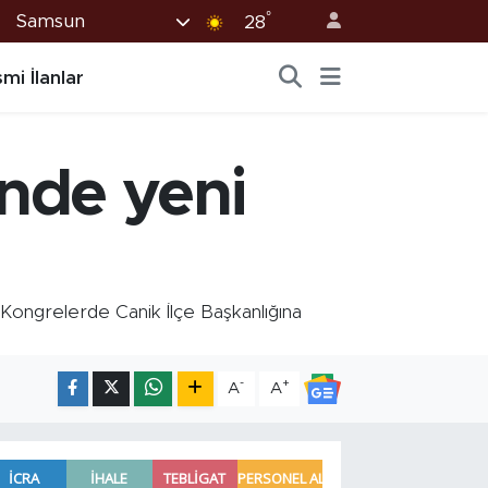
°
Samsun
28
mi İlanlar
nde yeni
Kongrelerde Canik İlçe Başkanlığına
-
+
A
A