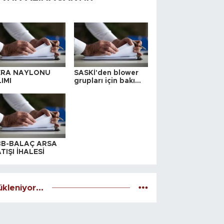
ERA NAYLONU
SASKİ'den blower
IMI
grupları için bakım
ihalesi
BB-BALAÇ ARSA
TIŞI İHALESİ
kleniyor...