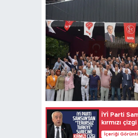
İYİ Parti S
kırmızı çizgi
İçeriği Görünt