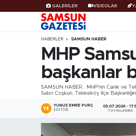
GALERİLER
VİDEOLAR
Y
Samsun Haber
Samsun Nöbetçi Eczaneler
Samsunspor
Samsun Hava Durumu
HABERLER
SAMSUN HABER
MHP Samsun
Samsun Rehberi
SAMSUN Namaz Vakitleri
başkanlar be
Resmi İlanlar
Samsun Trafik Yoğunluk Haritası
Süper Lig Puan Durumu ve Fikstür
SAMSUN HABER... MHP'nin Canik ve Tekke
Sabri Coşkun, Tekkeköy İlçe Başkanlığına
Tüm Manşetler
YUNUS EMRE PURÇ
05.07.2026 - 17:
EDITÖR
YAYINLANMA
Son Dakika Haberleri
Haber Arşivi