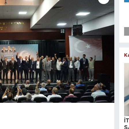
K
İ
S