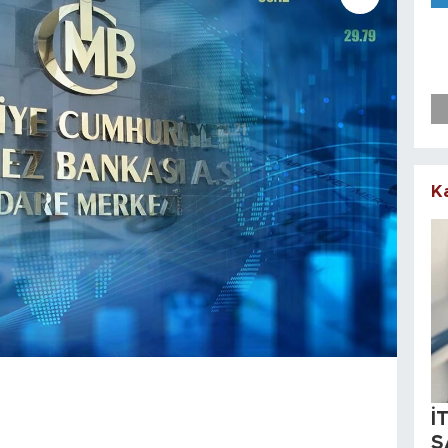
K
İ
S