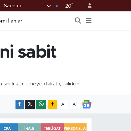
°
Samsun
20
mi İlanlar
ni sabit
sınırlı gerilemeye dikkat çekilirken,
-
+
A
A