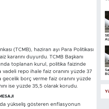
S
AL
ası (TCMB), haziran ayı Para Politikası
faiz kararını duyurdu. TCMB Başkanı
nda toplanan kurul, politika faizinde
S
a vadeli repo ihale faiz oranını yüzde 37
Bü
iş
ca gecelik borç verme faiz oranını yüzde
ını ise yüzde 35,5 olarak korudu.
Yü
MESAJI
rında yükseliş gösteren enflasyonun