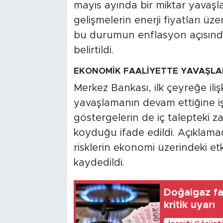
mayıs ayında bir miktar yavaşlad
gelişmelerin enerji fiyatları ü
bu durumun enflasyon açısında
belirtildi.
EKONOMİK FAALİYETTE YAVAŞL
Merkez Bankası, ilk çeyreğe iliş
yavaşlamanın devam ettiğine iş
göstergelerin de iç talepteki
koyduğu ifade edildi. Açıklamad
risklerin ekonomi üzerindeki etk
kaydedildi.
Doğalgaz fat
kritik uyarı