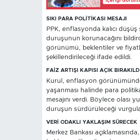
İçeriği Görünt
SIKI PARA POLİTİKASI MESAJI
PPK, enflasyonda kalıcı düşüş s
duruşunun korunacağını bildirdi
görünümü, beklentiler ve fiyatl
şekillendirileceği ifade edildi.
FAİZ ARTIŞI KAPISI AÇIK BIRAKILD
Kurul, enflasyon görünümünde b
yaşanması halinde para politikas
mesajını verdi. Böylece olası yuk
duruşun sürdürüleceği vurgula
VERİ ODAKLI YAKLAŞIM SÜRECEK
Merkez Bankası açıklamasında,