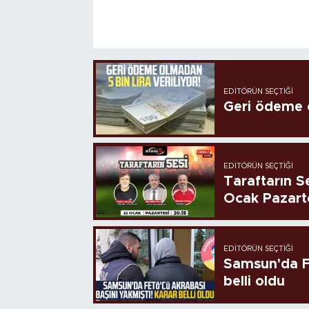
EDITÖRÜN SEÇTIĞI
Geri ödeme o
EDITÖRÜN SEÇTIĞI
Taraftarın Se
Ocak Pazart
EDITÖRÜN SEÇTIĞI
Samsun'da FE
belli oldu