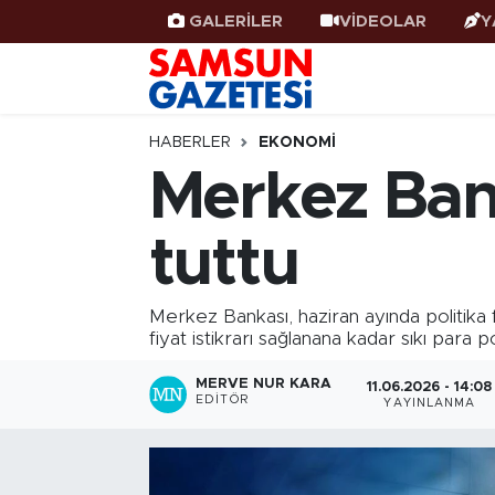
GALERİLER
VİDEOLAR
Y
Samsun Haber
Samsun Nöbetçi Eczaneler
Samsunspor
Samsun Hava Durumu
HABERLER
EKONOMI
Merkez Banka
Samsun Rehberi
SAMSUN Namaz Vakitleri
tuttu
Resmi İlanlar
Samsun Trafik Yoğunluk Haritası
Süper Lig Puan Durumu ve Fikstür
Merkez Bankası, haziran ayında politika f
fiyat istikrarı sağlanana kadar sıkı para 
Tüm Manşetler
MERVE NUR KARA
11.06.2026 - 14:08
EDITÖR
YAYINLANMA
Son Dakika Haberleri
Haber Arşivi