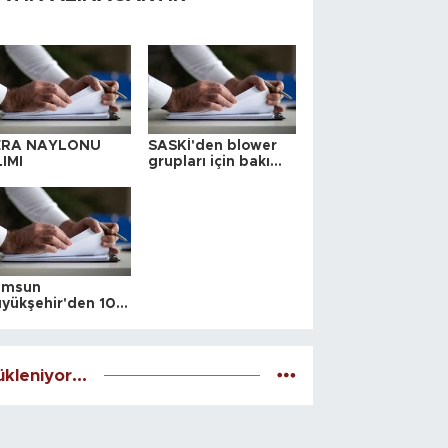
ERA NAYLONU
SASKİ'den blower
IMI
grupları için bakım
ihalesi
amsun
yükşehir'den 10
 yeri satış ihalesi
kleniyor...