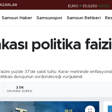
AZARLAR
EURO
55,0250
%0.02
STERLİN
64,2398
%0.2
Samsun Haber
Samsunspor
Samsun Rehberi
Res
G.ALTIN
6500.87
%0.12
BİST100
13.799
%70
sı politika faizi
BITCOIN
64.643,95
%0.16
DOLAR
47,6006
%0.06
aizini yüzde 37'de sabit tuttu. Karar metninde enflasyonda 
politikası duruşunun sürdürüleceği vurgulandı.
2 DK
OKUNMA SÜRESI