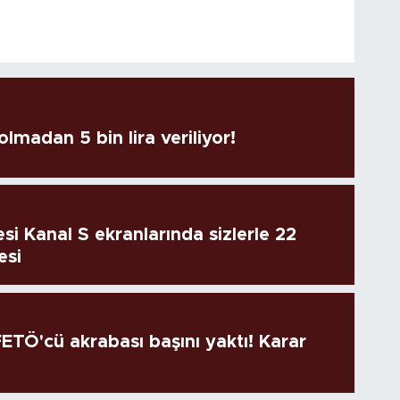
lmadan 5 bin lira veriliyor!
si Kanal S ekranlarında sizlerle 22
esi
TÖ'cü akrabası başını yaktı! Karar