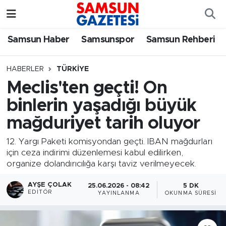
Samsun Haber
Samsun Nöbetçi Eczaneler
Samsun Haber
Samsunspor
Samsun Rehberi
Samsunspor
Samsun Hava Durumu
HABERLER
TÜRKIYE
Meclis'ten geçti! On
Samsun Rehberi
SAMSUN Namaz Vakitleri
binlerin yaşadığı büyük
Resmi İlanlar
Samsun Trafik Yoğunluk Haritası
mağduriyet tarih oluyor
Süper Lig Puan Durumu ve Fikstür
12. Yargı Paketi komisyondan geçti. IBAN mağdurları
için ceza indirimi düzenlemesi kabul edilirken,
organize dolandırıcılığa karşı taviz verilmeyecek.
Tüm Manşetler
AYŞE ÇOLAK
25.06.2026 - 08:42
5 DK
Son Dakika Haberleri
EDITÖR
YAYINLANMA
OKUNMA SÜRESI
Haber Arşivi