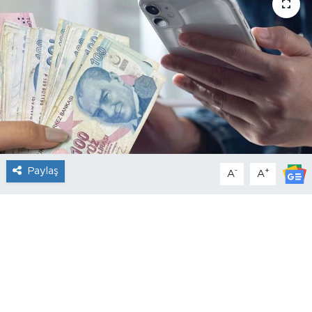
Paylaş
-
+
A
A