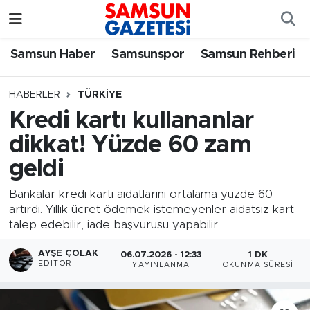
Samsun Haber
Samsun Nöbetçi Eczaneler
Samsun Haber
Samsunspor
Samsun Rehberi
Samsunspor
Samsun Hava Durumu
HABERLER
TÜRKIYE
Kredi kartı kullananlar
Samsun Rehberi
SAMSUN Namaz Vakitleri
dikkat! Yüzde 60 zam
Resmi İlanlar
Samsun Trafik Yoğunluk Haritası
geldi
Süper Lig Puan Durumu ve Fikstür
Bankalar kredi kartı aidatlarını ortalama yüzde 60
artırdı. Yıllık ücret ödemek istemeyenler aidatsız kart
talep edebilir, iade başvurusu yapabilir.
Tüm Manşetler
AYŞE ÇOLAK
06.07.2026 - 12:33
1 DK
Son Dakika Haberleri
EDITÖR
YAYINLANMA
OKUNMA SÜRESI
Haber Arşivi