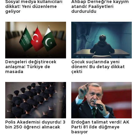
Sosyal medya kullanıcıları
Ahbap Derneği'ne kayyım
dikkat! Yeni düzenleme
atandı! Faaliyetleri
geliyor
durduruldu
Dengeleri değiştirecek
Çocuk suçlarında yeni
anlaşma! Türkiye de
dönem! Bu detay dikkat
masada
çekti
Polis Akademisi duyurdu! 3
Erdoğan talimat verdi! AK
bin 250 öğrenci alınacak
Parti 81 ilde düğmeye
basıyor