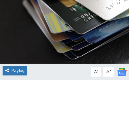
Paylaş
-
+
A
A